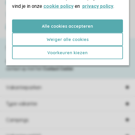
SSL certificaat
vind je in onze
cookie policy
en
privacy policy
.
Veilige gegevensoverdracht
Alle cookies accepteren
Veilige betaling
Weiger alle cookies
Service & contact
Voorkeuren kiezen
Bekijk de
veelgestelde vragen
of neem
contact op met het
Contact Center
.
Vakantieparken
Type vakantie
Campings