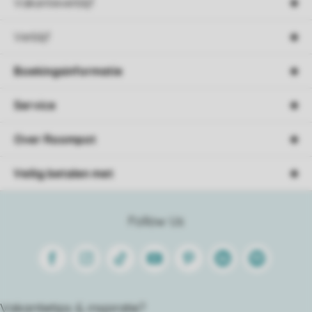
Vakantieverblijf
Verblijf
Boekingsinformatie
Service
Over Roompot
Veilig betalen met
Follow Us
Facebook
Instagram
Tiktok
Youtube
Pinterest
Linkedin
Spotify
Vakantietips & inspiratie?