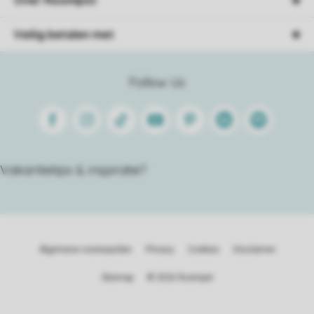
Over Roompot
Veilig betalen met
Follow Us
Facebook
Instagram
Tiktok
Youtube
Pinterest
Linkedin
Spotify
Vakantietips & inspiratie?
Algemene voorwaarden
Privacy
Cookies
Disclaimer
Sitemap
© 2026 Roompot