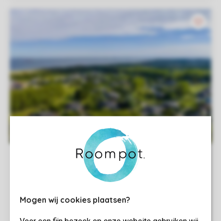
Mogen wij cookies plaatsen?