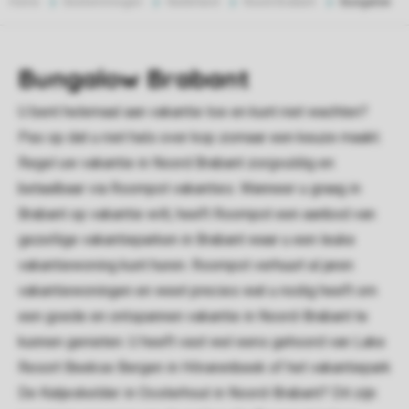
Home
Bestemmingen
Nederland
Noord Brabant
Bungalow
Bungalow Brabant
U bent helemaal aan vakantie toe en kunt niet wachten?
Pas op dat u niet hals over kop zomaar een keuze maakt.
Regel uw vakantie in Noord Brabant zorgvuldig en
betaalbaar via Roompot vakanties. Wanneer u graag in
Brabant op vakantie wilt, heeft Roompot een aanbod van
gezellige vakantieparken in Brabant waar u een leuke
vakantiewoning kunt huren. Roompot verhuurt al jaren
vakantiewoningen en weet precies wat u nodig heeft om
een goede en ontspannen vakantie in Noord-Brabant te
kunnen genieten. U heeft vast wel eens gehoord van Lake
Resort Beekse Bergen in Hilvarenbeek of het vakantiepark
De Katjeskelder in Oosterhout in Noord-Brabant? Dit zijn