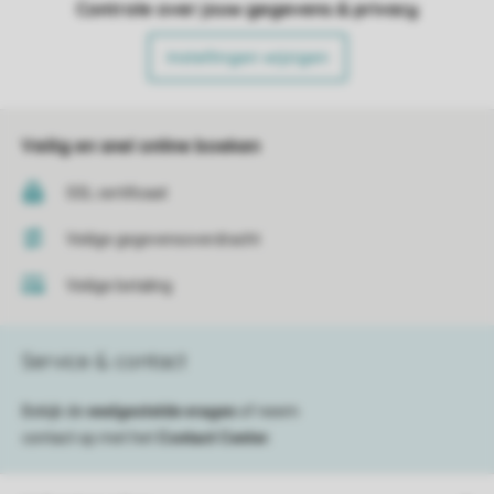
Controle over jouw gegevens & privacy
Instellingen wijzigen
Veilig en snel online boeken
SSL certificaat
Veilige gegevensoverdracht
Veilige betaling
Service & contact
Bekijk de
veelgestelde vragen
of neem
contact op met het
Contact Center
.