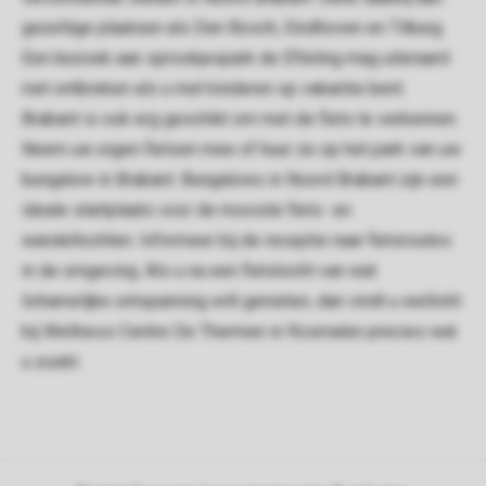
gezellige plaatsen als Den Bosch, Eindhoven en Tilburg.
Een bezoek aan sprookjespark de Efteling mag uiteraard
niet ontbreken als u met kinderen op vakantie bent.
Brabant is ook erg geschikt om met de fiets te verkennen.
Neem uw eigen fietsen mee of huur ze op het park van uw
bungalow in Brabant. Bungalows in Noord Brabant zijn een
ideale startplaats voor de mooiste fiets- en
wandeltochten. Informeer bij de receptie naar fietsroutes
in de omgeving. Als u na een fietstocht van wat
lichamelijke ontspanning wilt genieten, dan vindt u wellicht
bij Wellness Centre De Thermen in Rosmalen precies wat
u zoekt.