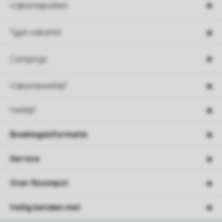
Vakantieparken
Type vakantie
Campings
Vakantieverblijf
Verblijf
Boekingsinformatie
Service
Over Roompot
Veilig betalen met