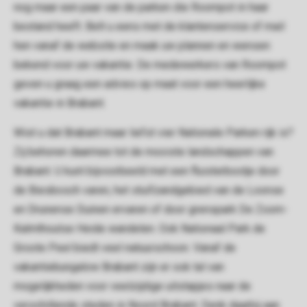
nog maar een paar van de parken die Roompot in haar
bestand heeft. Belt u eens met de klantenservice of mail
hen vanaf de website en maak uw plannen en wensen
bekend voor uw vakantie. De medewerkers van Roompot
geven u graag een advies op maat voor een heerlijke
vakantie in Brabant.
Wist u dat Brabant maar liefst vier Nationale Parken rijk is?
Zij behoren daarmee tot de mooiste landschappen van
Brabant. U kunt bijvoorbeeld met een fluisterbootje door
de Biesbosch varen, het stuifzandgebied van de Loonse
en Drunense Duinen ervaren of door grenspark De Zoom-
Kalmthoutse Heide wandelen. Ook Nationaal Park de
Groote Peel biedt veel natuurschoon. Vanaf de
vakantiebungalow Brabant zijn er ook tal van
mogelijkheden voor veelzijdige uitstapjes naar de
verschillende steden in Noord Brabant. Denk daarbij aan