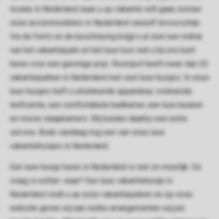
locatie in Nederland waar u op vakantie wilt gaan, komen
onze accommodaties in Nederland vanzelf tevoorschijn.
Via de foto's en de beschrijving krijgt u al snel een indruk
van het vakantiepark en het luxe huis wat u bij ons kunt
huren voor een gunstige prijs. Roompot heeft meer dan 20
vakantieparken in Nederland met veel luxe huisjes. In onze
luxe huisjes treft u uitstekende apparatuur, voldoende
leefruimte, een comfortabele badkamer, een luxe keuken
en mooie slaapkamers. Wij bieden daarbij veel extra
service. Boek vandaag nog een van onze luxe
vakantiehuisjes in Nederland.
Een luxe huisje huren in Nederland is niet zo moeilijk. De
vraag is echter: waar? Een luxe vakantiehuisje in
Nederland vindt u op onze vakantieparken en op onze
website geven wij aan welke arrangementen wij per