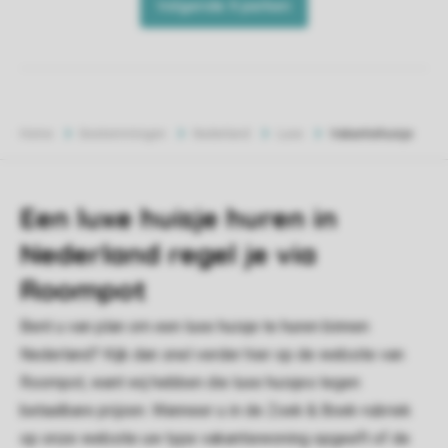
Home
Bestemmingen
Nederland
Luxe
Vakantiehuisje
Een luxe huisje huren in
Nederland regel je via
Roompot
Bent u van plan om een luxe huisje te huren binnen
Nederland? Kijk dan snel verder hier op de website van
Roompot, want wij hebben die luxe huisjes tegen
betaalbare prijzen. Wanneer u in de Zoek & Boek-rubriek
op onze website uw type vakantiewoning opgeeft of de