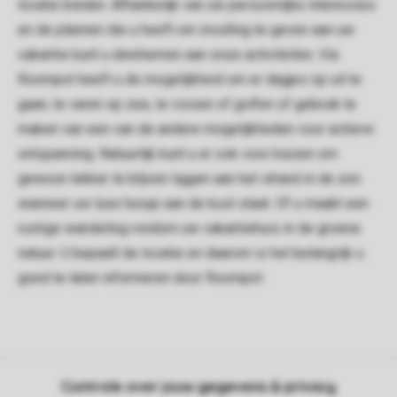
locatie bieden. Afhankelijk van uw persoonlijke interesses
en de plannen die u heeft om invulling te geven aan uw
vakantie kunt u deelnemen aan onze activiteiten. Via
Roompot heeft u de mogelijkheid om er dagjes op uit te
gaan, te varen op zee, te vissen of golfen of gebruik te
maken van een van de andere mogelijkheden voor actieve
ontspanning. Natuurlijk kunt u er ook voor kiezen om
gewoon lekker te blijven liggen aan het strand in de zon
wanneer uw luxe huisje aan de kust staat. Of u maakt een
rustige wandeling rondom uw vakantiehuis in de groene
natuur. U bepaalt de locatie en daarom is het belangrijk u
goed te laten informeren door Roompot.
Controle over jouw gegevens & privacy