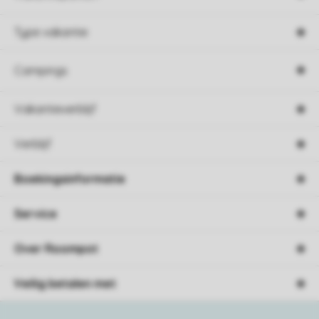
Type vakantie
Campings
Vakantieverblijf
Verblijf
Boekingsinformatie
Service
Over Roompot
Veilig betalen met