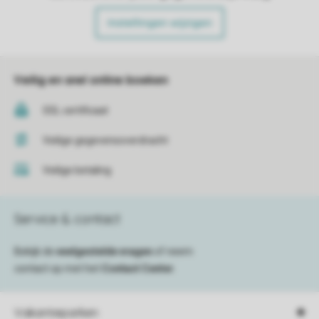
Instellingen wijzigen
Veilig en snel online boeken
SSL certificaat
Veilige gegevensoverdracht
Veilige betaling
Service & contact
Bekijk de
veelgestelde vragen
of neem
contact op met het
Contact Center
.
Vakantieparken