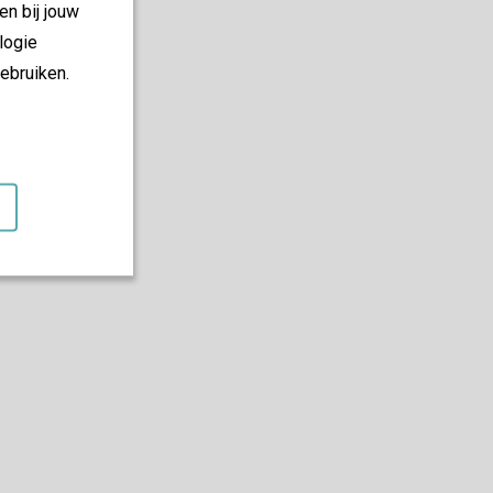
en bij jouw
logie
ebruiken.