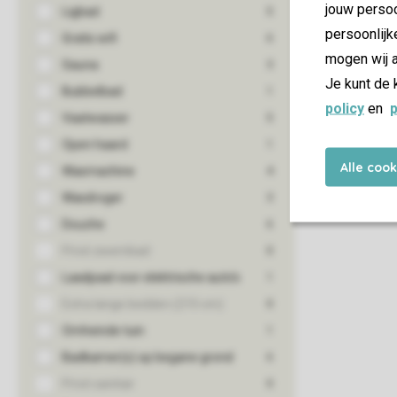
jouw persoo
persoonlijk
mogen wij a
Je kunt de 
policy
en
p
Alle coo