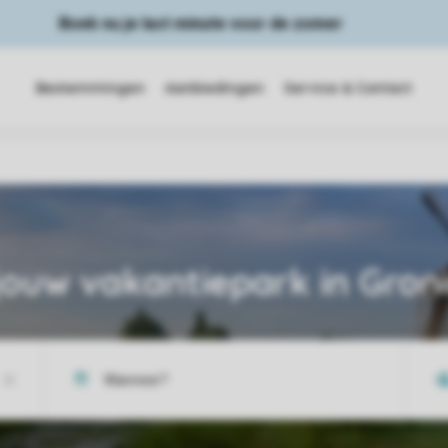
Boek nu je last minute voor de zomer
Bestemmingen
Aanbiedingen
Service & Contact