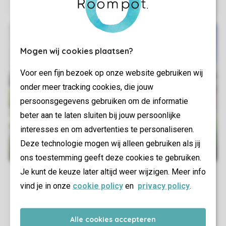
Mogen wij cookies plaatsen?
Voor een fijn bezoek op onze website gebruiken wij
onder meer tracking cookies, die jouw
persoonsgegevens gebruiken om de informatie
beter aan te laten sluiten bij jouw persoonlijke
interesses en om advertenties te personaliseren.
Deze technologie mogen wij alleen gebruiken als jij
ons toestemming geeft deze cookies te gebruiken.
Je kunt de keuze later altijd weer wijzigen. Meer info
vind je in onze
cookie policy
en
privacy policy
.
Alle cookies accepteren