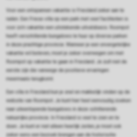
Voor een ontspannen vakantie is Friesland zeker aan te
raden. Een Friese villa op een park met veel faciliteiten is
voor zo’n vakantie een uitstekende uitvalsbasis. Roompot
heeft verschillende bungalows te huur op diverse parken
in deze prachtige provincie. Wanneer je een onvergetelijke
vakantie wil beleven, moet je zeker overwegen om met
Roompot op vakantie te gaan in Friesland. Je zult niet de
eerste zijn die vanwege de positieve ervaringen
meermaals terugkomt.
Een villa in Friesland kun je snel en makkelijk vinden op de
website van Roompot. Je kunt hier heel eenvoudig zoeken
naar uiteenlopende bungalows in deze schitterende
natuurrijke provincie. In Friesland is veel te zien en te
doen. Je kunt er niet alleen heerlijk zeilen, je moet ook
zeker eens een bezoek brengen aan de historische