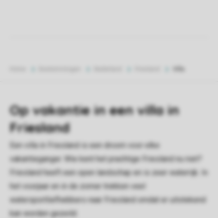
Home
Bestemmingen
Nederland
Friesland
Villa
Op vakantie in een villa in
Friesland
Een villa in Friesland is een droom voor elke
vakantieganger. Wie kent het prachtige Friesland nu niet?
Friesland heeft een open landschap en is zeer waterrijk. In
het voorjaar en in de zomer trekken veel
watersportliefhebbers naar Friesland omdat er uitstekend
kan worden gezeild.