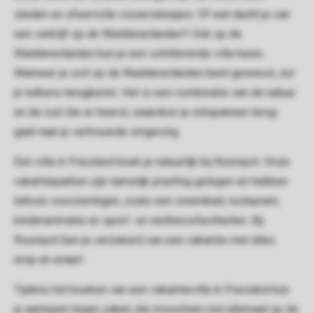
steden en sfeervolle vissersdorpjes. Of wat dacht je van
een verblijf op de Waddeneilanden? Ook op de
Waddeneilanden kun je een schitterende villa huren.
Wanneer je ooit op de Waddeneilanden bent geweest, zul
je telkens terugkeren. Het is een combinatie van de natuur
en de rust die er heerst, waardoor je ontspannen terug
gaat naar je vertrouwde omgeving.
Een villa in Friesland boek je natuurlijk bij Roompot. Onze
vakantieparken zijn namelijk prachtig gelegen en hebben
talloze voorzieningen, zoals een zwembad, restaurant,
kinderanimatie en sport- en wellnessfaciliteiten. Bij
Roompot ben je verzekerd van een vakantie met alles
erop en eraan!
Tijdens het boeken van een vakantievilla in Friesland kun
je aanlopen tegen zaken die misschien niet allemaal op de