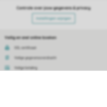
Controle over jouw gegevens & privacy
Instellingen wijzigen
Veilig en snel online boeken
SSL certificaat
Veilige gegevensoverdracht
Veilige betaling
Sorteer
Service & contact
Bekijk de
veelgestelde vragen
of neem
contact op met het
Contact Center
.