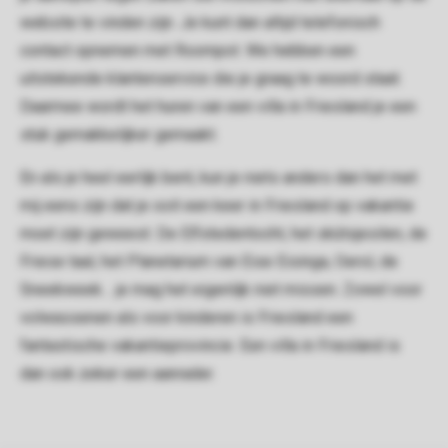
website te vinden zijn. Je kunt dan altijd telefonisch
contact opnemen met Roompot. We hebben een
uitstekende klantenservice die je graag te woord staat.
Daarmee wordt het huren van een villa in Friesland je een
stuk gemakkelijker gemaakt.
En als je heel eerlijk bent, kun je niets anders dan het met
mij eens zijn dat je ooit een keer in Friesland op vakantie
moet zijn geweest. De Elfstedentocht, het skûtsjesilen, de
Friese taal, het Planetarium van Eise Eisinga, Oerol, de
Sneekweek… je mag het eigenlijk niet missen. Zowel voor
volwassenen als voor kinderen is Friesland een
fantastische vakantieprovincie. Een villa in Friesland is
dan ook zeker een aanrader.