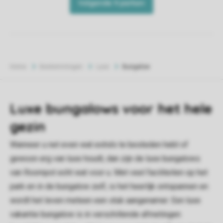
Home
Bestemmingen
Luxe
Bungalow
Luxe bungalows voor het hele
gezin
Wanneer u net even wat extra's te besteden hebt of
gewoon erg van luxe houdt, dan zijn de luxe bungalows
van Roompot echt wat voor u. Met veel faciliteiten op het
park en in de bungalow zelf, is het heerlijk ontspannen en
wordt het leven meteen een stuk aangenamer. Een luxe
vakantie bungalow is in verschillende afmetingen