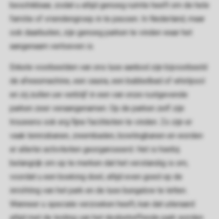
beschikbaar, zodat u altijd genoeg ruimte heeft om de hele
familie of vriendengroep in te passen. In Nederland, maar
ook daarbuiten, zijn genoeg parken te vinden waar het
aangenaam vertoeven is.
Enkele voorbeelden van ons luxe aanbod zijn bijvoorbeeld
de afwasmachine, een sauna, een bubbelbad of whirlpool
en zij zullen uw verblijf in een van onze rustgevende
parken zeer veraangenamen. Op de parken zelf zijn
trouwens ook erg fijne faciliteiten te vinden. Zo zijn er
vaak tennisbanen, zwembaden, bowlingbanen en worden
er allerlei activiteiten georganiseerd. Het is hierbij
belangrijk om op te merken dat het verstandig is om,
voordat u een boeking doet, altijd even goed op de
inrichting van het park en de luxe bungalow te letten.
Wanneer u speciale verzoeken heeft, kan dat uiteraard
altijd met de leiding van het desbetreffende park worden