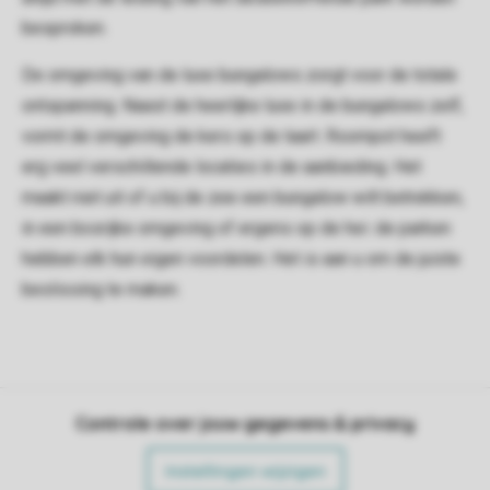
besproken.
De omgeving van de luxe bungalows zorgt voor de totale
ontspanning. Naast de heerlijke luxe in de bungalows zelf,
vormt de omgeving de kers op de taart. Roompot heeft
erg veel verschillende locaties in de aanbieding. Het
maakt niet uit of u bij de zee een bungalow wilt betrekken,
in een bosrijke omgeving of ergens op de hei: de parken
hebben elk hun eigen voordelen. Het is aan u om de juiste
beslissing te maken.
Controle over jouw gegevens & privacy
Instellingen wijzigen