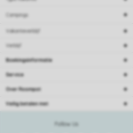
Campings
Vakantieverblijf
Verblijf
Boekingsinformatie
Service
Over Roompot
Veilig betalen met
Follow Us