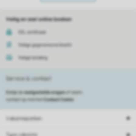
Veilig en snel online boeken
SSL certificaat
Veilige gegevensoverdracht
Veilige betaling
Service & contact
Bekijk de
veelgestelde vragen
of neem
contact op met het
Contact Center
.
Vakantieparken
Type vakantie