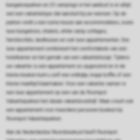
bungalowparken en 23 campings in het aanbod is er altijd
wel een vakantietype dat aansluit bij uw wensen. Op de
parken vindt u een ruime keuze aan accommodaties, zoals
luxe bungalows, chalets, white camp cottages,
familievilla's, landhuizen en ook luxe appartementen. Een
luxe appartement combineert het comfortabele van een
hotelkamer en het gemak van een vakantiehuisje. Tijdens
uw vakantie is een appartement zo opgeruimd en in de
kleine keuken kunt u zelf een ontbijtje, kopje koffie of een
kleine maaltijd klaarmaken. Voor een vakantie samen is
een luxe appartement op een van de Roompot
Vakantieparken het ideale vakantieverblijf. Maar u kunt ook
een appartement voor meerdere personen boeken bij
Roompot Vakantieparken.
Aan de Nederlandse Noordzeekust heeft Roompot