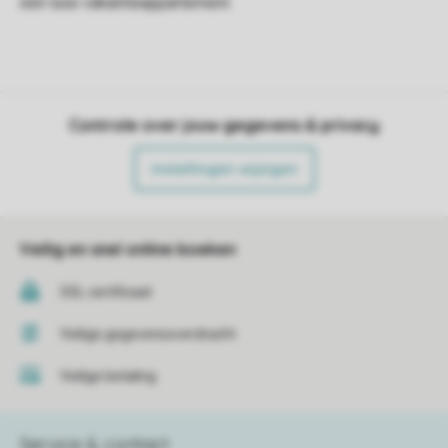
een luxe vakantieappartement.
Controle over jouw gegevens & privacy
Instellingen wijzigen
Veilig en snel online boeken
SSL certificaat
Veilige gegevensoverdracht
Veilige betaling
Service & contact