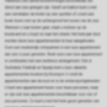
Vakanties een aantal bestemmingen beschikbaar die
direct aan zee gelegen zijn. Vanaf uw balkon kunt u met
een verrekijker de boten op zee spotten of u kunt een
boek lezen met op de achtergrond het ruisen van de zee.
Wanneer u naar buiten gaat, staat u meteen op de
boulevard en u loopt zo naar het strand. Het hele jaar door
worden deze luxe appartementen te huur aangeboden.
Even een weekendje ontspannen in een luxe appartement
aan zee is puur genieten. Boek eens een luxe appartement
in combinatie met een wellness arrangement. Ook in
Duitsland, Frankrijk en Spanje kunt u luxe vakantie
appartementen boeken bij Roompot. U vindt de
appartementen aan de kust en in de wintersportgebieden.
U kunt een appartement huren voor twee personen, maar
er zijn ook luxe appartementen beschikbaar voor vier of
zes personen. Zo kunt u met het hele gezin genieten van