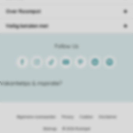
Over Roompot
Veilig betalen met
Follow Us
Facebook
Instagram
Tiktok
Youtube
Pinterest
Linkedin
Spotify
Vakantietips & inspiratie?
Algemene voorwaarden
Privacy
Cookies
Disclaimer
Sitemap
© 2026 Roompot