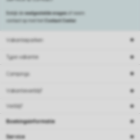
Bekijk de
veelgestelde vragen
of neem
contact op met het
Contact Center
.
Vakantieparken
Type vakantie
Campings
Vakantieverblijf
Verblijf
Boekingsinformatie
Service