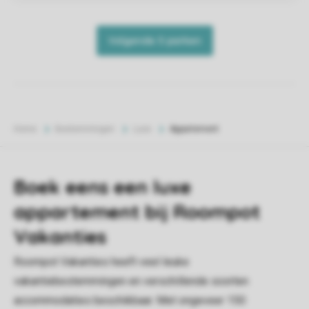
Home
Bestemmingen
Luxe
Appartement
Boek eens een luxe
appartement bij Roompot
Vakanties
Roompot Vakanties heeft veel leuke
vakantiebestemmingen en verschillende soorten
accommodaties beschikbaar. Met ongeveer 150