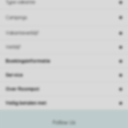
Type vakantie
Campings
Vakantieverblijf
Verblijf
Boekingsinformatie
Service
Over Roompot
Veilig betalen met
Follow Us