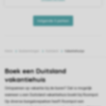
Home
Bestemmingen
Duitsland
Vakantiehuisje
Boek een Duitsland
vakantiehuis
Ontspannen op vakantie bij de buren? Dat is mogelijk
wanneer u een Duitsland vakantiehuis boekt bij Roompot.
Op diverse bungalowparken heeft Roompot een