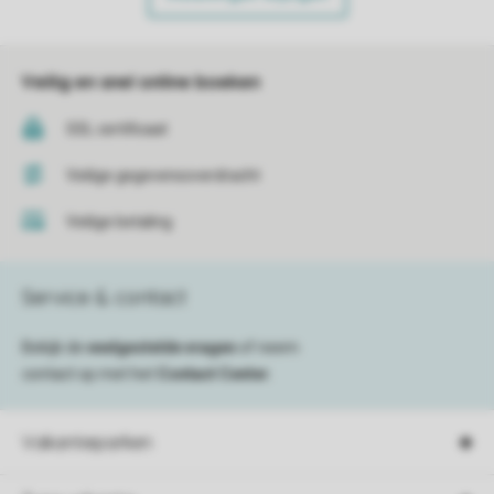
Veilig en snel online boeken
SSL certificaat
Veilige gegevensoverdracht
Veilige betaling
Service & contact
Bekijk de
veelgestelde vragen
of neem
contact op met het
Contact Center
.
Vakantieparken