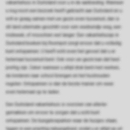
vakantiehuis in Duitsland voor u in de aanbieding. Wanneer
u nog nooit een bezoek heeft gebracht aan Duitsland en u
wilt er graag samen met uw gezin even tussenuit, dan is
dit land uitermate geschikt voor een weekendje weg, een
midweek, of misschien wel langer. Een vakantiehuisje in
Duitsland boeken bij Roompot zorgt ervoor dat u volledig
kunt ontspannen. U heeft echt even het gevoel dat u er
helemaal tussenuit bent. Ook voor uw gezin kan dat heel
prettig zijn. Zeker wanneer u altijd druk bent met werken,
de kinderen naar school brengen en het huishouden
regelen. Ontspannen is dan de beste manier om weer
even helemaal op te laden.
Een Duitsland vakantiehuis is voorzien van allerlei
gemakken om ervoor te zorgen dat u echt kunt
ontspannen. De bungalowparken waar de huisjes staan,
liggen in een prachtig natuurgebied, zodat u er altijd op uit