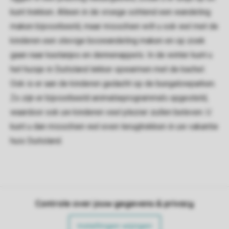
kunt trekken. Alleen in de vroege ochtend een wandeling
maken bijvoorbeeld, maar misschien wilt u ook wel met de
kinderen een stevige boswandeling maken en op zoek
gaan naar kastanjes en dennenappels. In de winter kunt u
het huisje in Duitsland lekker opwarmen met de kachel.
Ook is er aan de kinderen gedacht op de bungalowparken.
Zo zijn er bijvoorbeeld animatieprogramma's opgesteld,
waardoor ook uw kinderen veel plezier zullen beleven. U
kunt u dan misschien wel even terugtrekken in uw vakantie
huis Duitsland.
Controle over jouw gegevens & privacy
Instellingen wijzigen