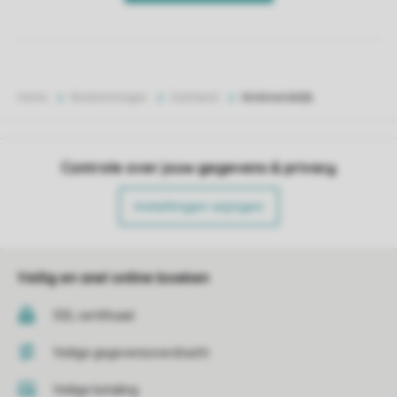
Home
Bestemmingen
Duitsland
Kindvriendelijk
Controle over jouw gegevens & privacy
Instellingen wijzigen
Veilig en snel online boeken
SSL certificaat
Veilige gegevensoverdracht
Veilige betaling