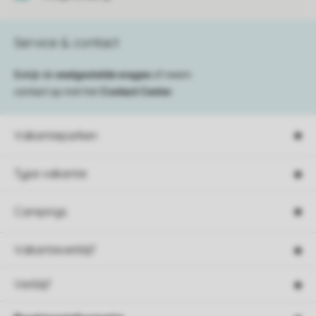
Service & contact
Bekijk de
veelgestelde vragen
of neem
contact op met het
Contact Center
.
Vakantieparken
Type vakantie
Campings
Vakantieverblijf
Verblijf