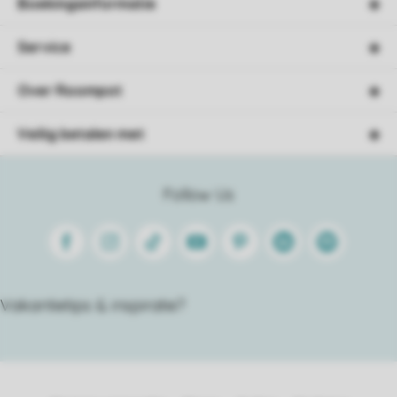
Boekingsinformatie
Service
Over Roompot
Veilig betalen met
Follow Us
Facebook
Instagram
Tiktok
Youtube
Pinterest
Linkedin
Spotify
Vakantietips & inspiratie?