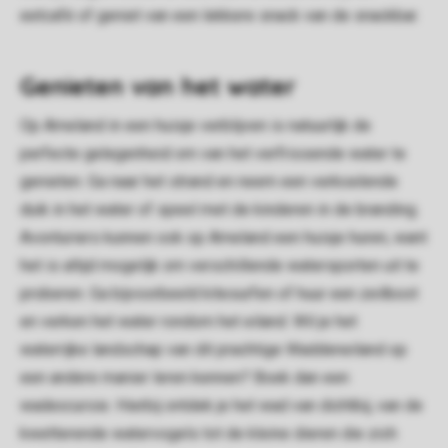
eetcafé of geniet van een lekkere snack van de snackbar.
Genieten van het water
Op Ameland in een huisje verblijven is natuurlijk de
perfecte gelegenheid om van het verfrissende water te
genieten. Ga naar het strand en neem een verkoelende
duik in het water of speel met de kinderen in de branding.
Avonturiers kunnen ook op Ameland een huisje huren, want
het is altijd mogelijk om verschillende watersporten uit te
proberen. Ga bijvoorbeeld kitesurfen of huur een zeilboot
en verken het water rondom het eiland. Wil je het
waterrijke landschap van dit prachtige Waddeneiland op
een andere manier leren kennen? Boek dan een
wadexcursie. Hierbij ontdek je het wad van dichtbij, van de
kwetterende watervogels tot de kleine dieren die zich