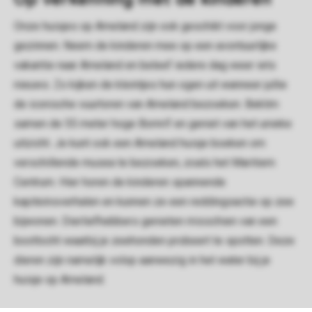
Onze huisjes op Ameland zijn ook geschikt voor jonge
gezinnen. Neem de kinderen mee op een avontuurlijke
vakantie naar Ameland en beleef iedere dag weer iets
nieuws. Zo kijken de kleintjes hun ogen uit wanneer jullie
de iconische vuurtoren van Ameland bezoeken. Beklim
samen de 55 meter hoge Bornrif en geniet van het unieke
uitzicht. Je kunt ook een Ameland huisje boeken om
verschillende musea te bezoeken, zoals het Maritiem
Centrum. Hier horen de kinderen spannende
kapiteinsverhalen en kunnen ze een reddingsactie op zee
bijwonen. Dierliefhebbers genieten misschien van een
boottocht waarbij je zeehonden probeert te spotten. Deze
dieren zijn namelijk volop aanwezig in het water bij je
huisje op Ameland.