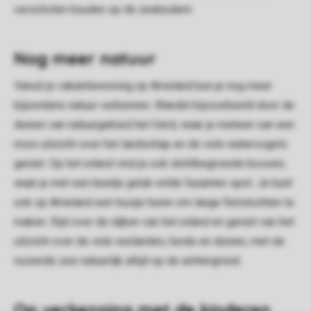
verscholen houden op de zeebodem.
Nog meer natuur
Vanuit je vakantiewoning op Ameland kun je nog meer
bijzondere natuur verkennen. Wandel bijvoorbeeld door de
duinen van natuurgebied het Oerd, waar je meteen van een
mooi uitzicht over het landschap en de vele watervogels
geniet. Op het eiland vind je ook dichtbegroeide bossen,
waar je met een beetje geluk wilde fazanten spot. Je kunt
ook op Ameland een huisje huren om lange fietstochten te
maken. Rijd over de dijken van het eiland en geniet van het
uitzicht over de vele weilanden, heide en duinen, met de
ruisende zee natuurlijk altijd op de achtergrond.
Op verkenning met de kinderen