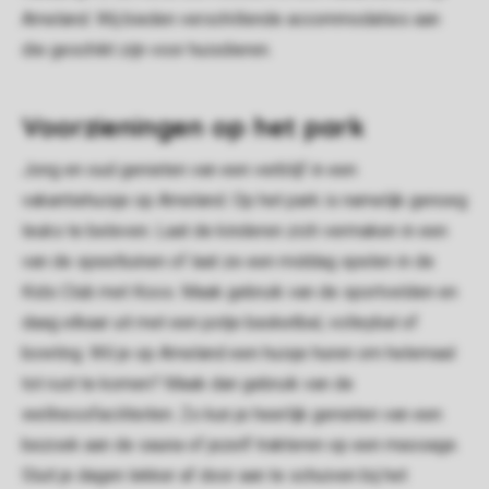
Ameland. Wij bieden verschillende accommodaties aan
die geschikt zijn voor huisdieren.
Voorzieningen op het park
Jong en oud genieten van een verblijf in een
vakantiehuisje op Ameland. Op het park is namelijk genoeg
leuks te beleven. Laat de kinderen zich vermaken in een
van de speeltuinen of laat ze een middag spelen in de
Kids Club met Koos. Maak gebruik van de sportvelden en
daag elkaar uit met een potje basketbal, volleybal of
bowling. Wil je op Ameland een huisje huren om helemaal
tot rust te komen? Maak dan gebruik van de
wellnessfaciliteiten. Zo kun je heerlijk genieten van een
bezoek aan de sauna of jezelf trakteren op een massage.
Sluit je dagen lekker af door aan te schuiven bij het