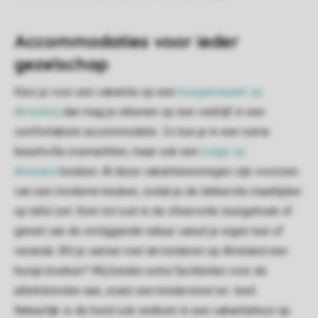
Accommodaties voor ieder
gezelschap
Kies je voor een vakantie op een
bungalowpark op
Ameland
, dan mag je rekenen op een verblijf in een
comfortabele accommodatie. Zo kun je in een ruime
beachvilla overnachten, maar ook een
lodge op
Ameland
boeken. Al deze vakantiewoningen zijn voorzien
van een moderne keuken, zodat je de lekkerste maaltijden
op tafel zet. Kom tot rust in de sfeervolle loungehoek of
geniet van de omliggende natuur vanuit je eigen tuin of
veranda. Wil je samen met de kinderen op Ameland een
huisje boeken? Wij bieden extra faciliteiten voor de
allerkleinsten aan, zoals een kinderstoel en -bed.
Natuurlijk is de hond ook welkom in een vakantiehuis op