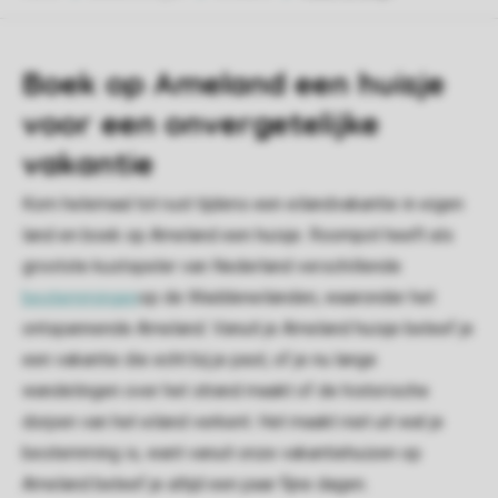
Boek op Ameland een huisje
voor een onvergetelijke
vakantie
Kom helemaal tot rust tijdens een eilandvakantie in eigen
land en boek op Ameland een huisje. Roompot heeft als
grootste kustspeler van Nederland verschillende
bestemmingen
op de Waddeneilanden, waaronder het
ontspannende Ameland. Vanuit je Ameland huisje beleef je
een vakantie die echt bij je past, of je nu lange
wandelingen over het strand maakt of de historische
dorpen van het eiland verkent. Het maakt niet uit wat je
bestemming is, want vanuit onze vakantiehuizen op
Ameland beleef je altijd een paar fijne dagen.