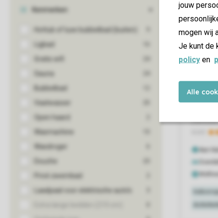
jouw persoo
persoonlijk
mogen wij a
Je kunt de 
policy
en
p
Alle coo