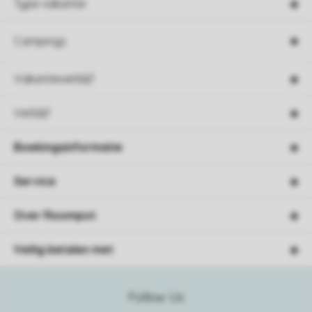
Type vakantie
Campings
Vakantieverblijf
Verblijf
Boekingsinformatie
Service
Over Roompot
Veilig betalen met
Follow Us