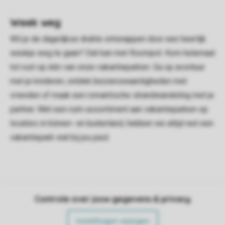
Week weg
Wil je de dagelijkse drukte ontsnappen door een heerlijk
weekje weg te gaan? Dat kan met Roompot. Kom helemaal
tot rust op één van onze vakantieparken. Ga op avontuur
met je kinderen, ontdek bezienswaardigheden met
vrienden of maak een romantische strandwandeling met je
partner. Met een ruim assortiment aan vakantieparken op
locaties in binnen- en buitenland, hebben we altijd wel een
vakantiepark wat bij jou past.
Controle over jouw gegevens & privacy
Instellingen wijzigen