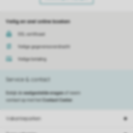
Veilig en snel online boeken
SSL certificaat
Veilige gegevensoverdracht
Veilige betaling
Service & contact
Bekijk de
veelgestelde vragen
of neem
contact op met het
Contact Center
.
Vakantieparken