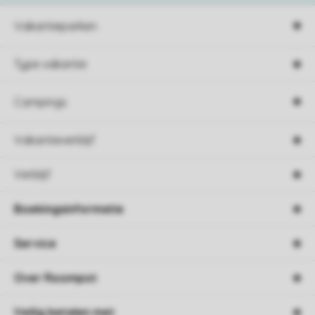
Vakantieparken
Type vakantie
Campings
Vakantieverblijf
Verblijf
Boekingsinformatie
Service
Over Roompot
Veilig betalen met