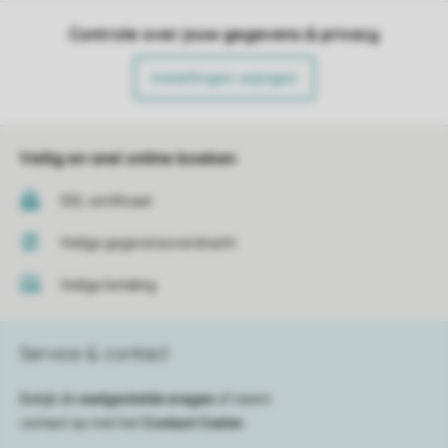
Controle over jouw gegevens & privacy
Instellingen wijzigen
Veilig en snel online boeken
SSL certificaat
Veilige gegevensoverdracht
Veilige betaling
Service & contact
Bekijk de
veelgestelde vragen
of neem
contact op met het
Contact Center
.