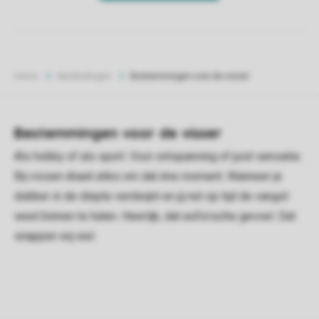
Home
Aanbiedingen
Bestemmingen voor de visser
Bestemmingen voor de visser
Als hobby of als sport. Voor ontspanning of juist sensatie.
Bij vissen draait alles om dat éne moment. Wanneer je
dobber in de diepte verdwijnt en jij net op tijd de vangst
weet binnen te halen. Heerlijk, dat euforische gevoel. Dat
snappen wij wel.