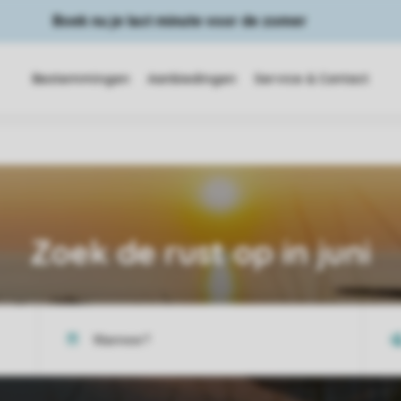
Boek nu je last minute voor de zomer
Bestemmingen
Aanbiedingen
Service & Contact