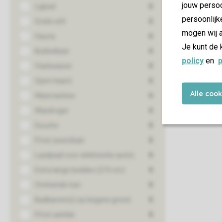
jouw persoo
persoonlijk
mogen wij a
Je kunt de 
policy
en
p
Alle coo