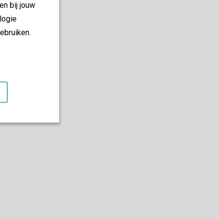
en bij jouw
logie
ebruiken.