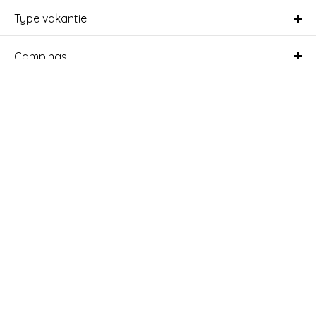
Type vakantie
Campings
Sorteer
Vakantieverblijf
Verblijf
Boekingsinformatie
Service
Over Roompot
Veilig betalen met
Follow Us