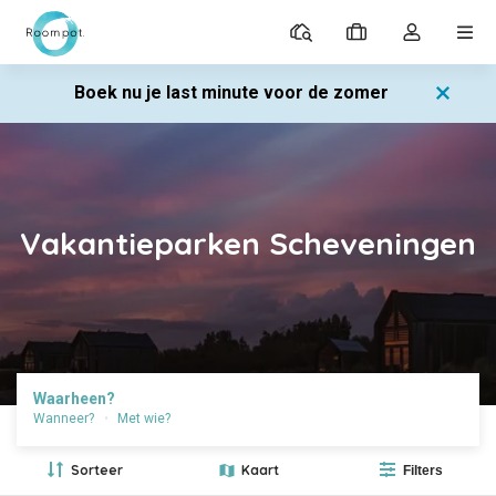
Parken
Mijn
Open
MEN
boekingen
de
dropdown
Boek nu je last minute voor de zomer
van
mijn
account
Home
Aanbiedingen
Vakantieparken in omgeving Scheveningen