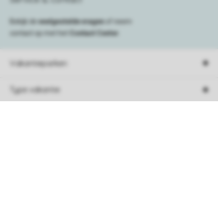
Bekijk de
veelgestelde vragen
of neem
contact op met het
Contact Center
.
Vakantieparken
Type vakantie
Campings
Sorteer
Vakantieverblijf
Verblijf
Boekingsinformatie
Service