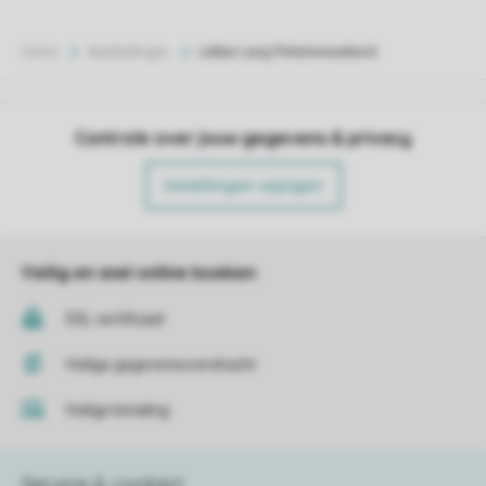
Home
Aanbiedingen
Lekker Lang Pinksterweekend
Controle over jouw gegevens & privacy
Instellingen wijzigen
Veilig en snel online boeken
SSL certificaat
Veilige gegevensoverdracht
Veilige betaling
Service & contact