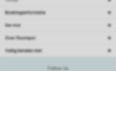
Boekingsinformatie
Service
Over Roompot
Veilig betalen met
Follow Us
Facebook
Instagram
Tiktok
Youtube
Pinterest
Linkedin
Spotify
Sorteer
Vakantietips & inspiratie?