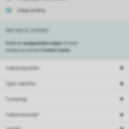
Veilige betaling
Service & contact
Bekijk de
veelgestelde vragen
of neem
contact op met het
Contact Center
.
Vakantieparken
Type vakantie
Campings
Vakantieverblijf
Verblijf