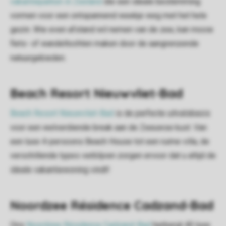
vakantieparken in Zeeland
die een ideale bestemming
vormen voor een ontspannend weekje weg met het hele
gezin. Wie even afstand wil nemen van de zee, kan mooie
fiets- of wandeltochten maken door de aangrenzende
natuurgebieden.
Beach Resort Nieuwvliet-Bad
Beach Resort Nieuwvliet-Bad
is de perfecte uitvalsbasis
voor een welverdiende break aan de Zeeuwse kust. Van
een luxe 4-persoons Beach House tot een ruime villa, de
verschillende types verblijven zorgen ervoor dat u altijd de
ideale vakantiewoning vindt!
Noordzee Résidence Cadzand-Bad
Ons
Noordzee Résidence Cadzand-Bad
herbergt 40 luxe