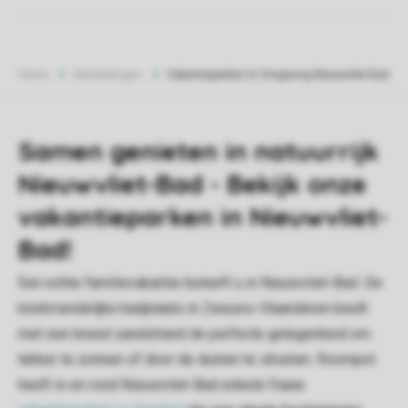
Home
Aanbiedingen
Vakantieparken In Omgeving Nieuwvliet Bad
Samen genieten in natuurrijk
Nieuwvliet-Bad - Bekijk onze
vakantieparken in Nieuwvliet-
Bad!
Een echte familievakantie beleeft u in Nieuwvliet-Bad. De
kindvriendelijke badplaats in Zeeuws-Vlaanderen biedt
met een breed zandstrand de perfecte gelegenheid om
lekker te zonnen of door de duinen te struinen. Roompot
heeft in en rond Nieuwvliet-Bad enkele fraaie