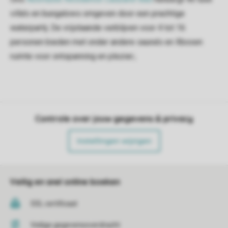
villa’s en bungalows omgeven door een prachtige
waterpartij. De vrijstaande verblijven voor 4 tot 16
personen bieden met onder andere sauna’s en Xboxen
ruimte voor ontspanning en plezier.;
Controle over jouw gegevens & privacy
Instellingen wijzigen
Veilig en snel online boeken
SSL certificaat
Veilige gegevensoverdracht