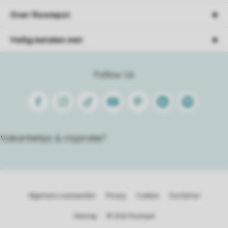
Over Roompot
Veilig betalen met
Follow Us
Facebook
Instagram
Tiktok
Youtube
Pinterest
Linkedin
Spotify
Vakantietips & inspiratie?
Algemene voorwaarden
Privacy
Cookies
Disclaimer
Sitemap
© 2026 Roompot