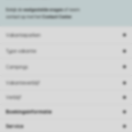
Bekijk de
veelgestelde vragen
of neem
contact op met het
Contact Center
.
Vakantieparken
Type vakantie
Campings
Vakantieverblijf
Verblijf
Boekingsinformatie
Service