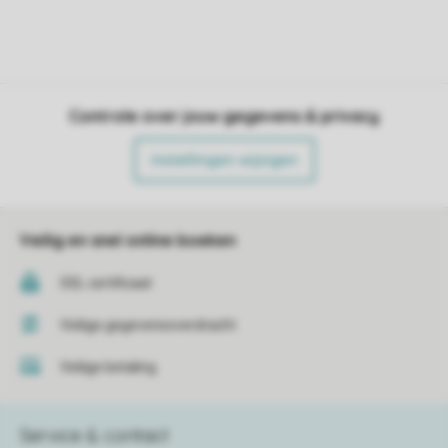
Controle over jouw gegevens & privacy
Instellingen wijzigen
Veilig en snel online boeken
SSL certificaat
Veilige gegevensoverdracht
Veilige betaling
Service & contact