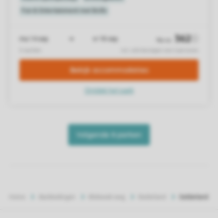
Home
Aanbiedingen
Midweek weg
Nederland
Gelderland