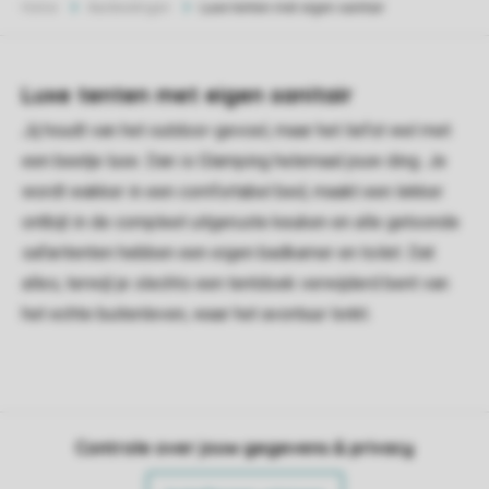
Home
Aanbiedingen
Luxe tenten met eigen sanitair
Luxe tenten met eigen sanitair
Jij houdt van het outdoor-gevoel, maar het liefst wel met
een beetje luxe. Dan is Glamping helemaal jouw ding. Je
wordt wakker in een comfortabel bed, maakt een lekker
ontbijt in de compleet uitgeruste keuken en alle getoonde
safaritenten hebben een eigen badkamer en toilet. Dat
alles, terwijl je slechts een tentdoek verwijderd bent van
het echte buitenleven, waar het avontuur lonkt.
Controle over jouw gegevens & privacy