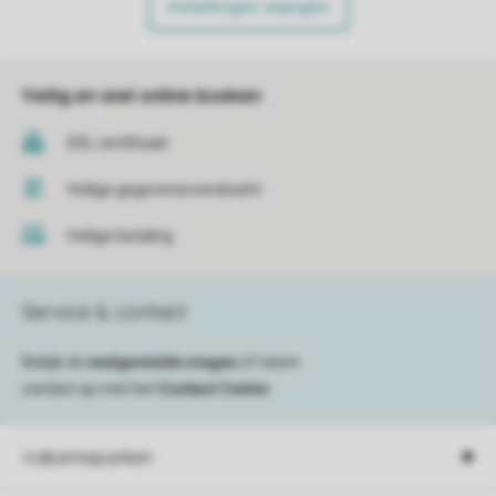
Instellingen wijzigen
Veilig en snel online boeken
SSL certificaat
Veilige gegevensoverdracht
Veilige betaling
Service & contact
Bekijk de
veelgestelde vragen
of neem
contact op met het
Contact Center
.
Vakantieparken