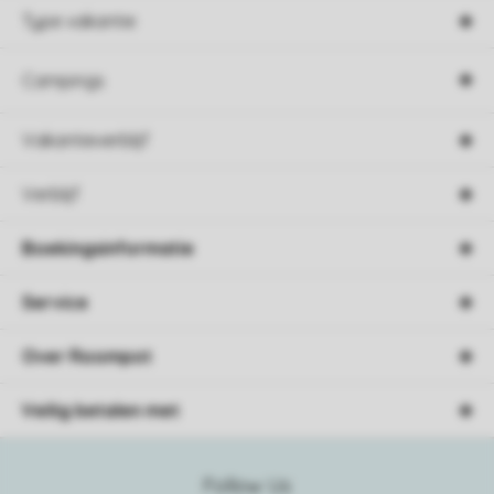
Type vakantie
Campings
Vakantieverblijf
Verblijf
Boekingsinformatie
Service
Over Roompot
Veilig betalen met
Follow Us