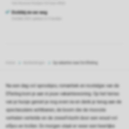
Home
Aanbiedingen
Op vakantie naar De Efteling
Na een dag vol sprookjes, romantiek en nostalgie van de
Efteling kom je aan in jouw vakantiewoning. Op het terras
van je huisje geniet je nog even na en denk je terug aan de
spectaculaire achtbanen, de boom die de mooiste
verhalen vertelde en de zweefvlucht door een woud vol
elfjes en trollen. En morgen staat er weer een heerlijke