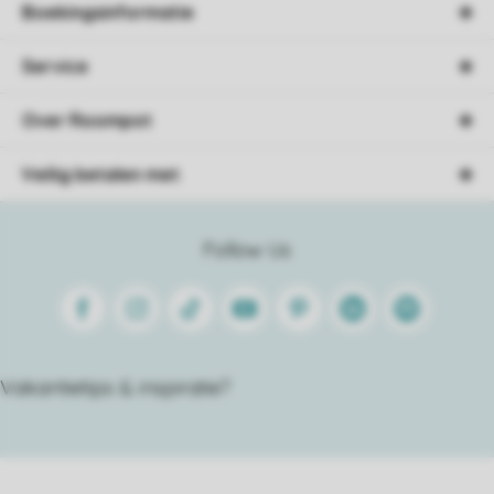
Boekingsinformatie
Service
Over Roompot
Veilig betalen met
Follow Us
Facebook
Instagram
Tiktok
Youtube
Pinterest
Linkedin
Spotify
Vakantietips & inspiratie?