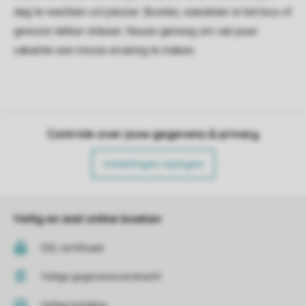
dag te wachten vol plezier. Bowlen, wandelen in het bos of
gewoon lekker relaxen. Keuze genoeg om van jouw
vakantie een mooie ervaring te maken.
Controle over jouw gegevens & privacy
Instellingen wijzigen
Veilig en snel online boeken
SSL certificaat
Veilige gegevensoverdracht
Veilige betaling