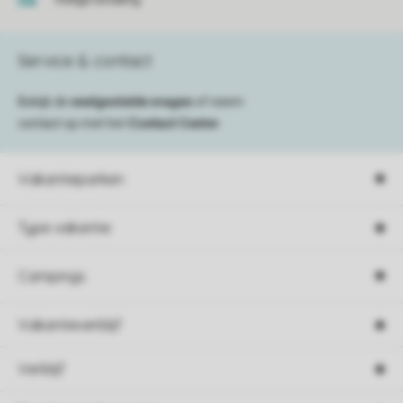
Service & contact
Bekijk de
veelgestelde vragen
of neem
contact op met het
Contact Center
.
Vakantieparken
Type vakantie
Campings
Vakantieverblijf
Verblijf