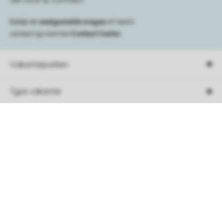
Bekijk de
veelgestelde vragen
of neem
contact op met het
Contact Center
.
Vakantieparken
Type vakantie
Campings
Sorteer
Vakantieverblijf
Verblijf
Boekingsinformatie
Service