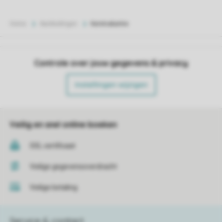
Home
Aanbiedingen
Kerstvakantie
Controle over jouw gegevens & privacy
Instellingen wijzigen
Veilig en snel online boeken
SSL certificaat
Veilige gegevensoverdracht
Veilige betaling
Service & contact