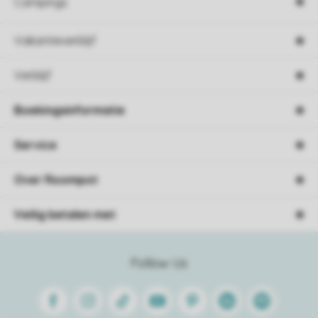
Campings
Vakantieverblijf
Verblijf
Boekingsinformatie
Service
Over Roompot
Veilig betalen met
Follow Us
Facebook
Instagram
Tiktok
Youtube
Pinterest
Linkedin
Spotify