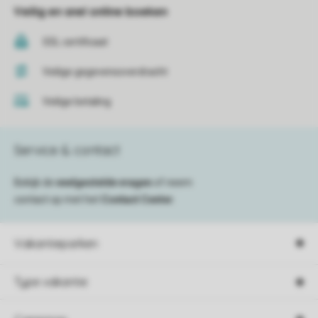
Veilig en snel online boeken
SSL certificaat
Veilige gegevensoverdracht
Veilige betaling
Service & contact
Bekijk de
veelgestelde vragen
of neem
contact op met het
Contact Center
.
Vakantieparken
Type vakantie