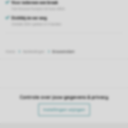
Home
Aanbiedingen
Brouwersdam
Controle over jouw gegevens & privacy
Instellingen wijzigen