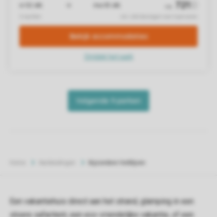
Home
Aanbiedingen
Bijzondere Verblijven
Een vakantiehuis direct aan het strand, glamping in een
stoere safaritent, een eco-vriendelijke vakantie, of een