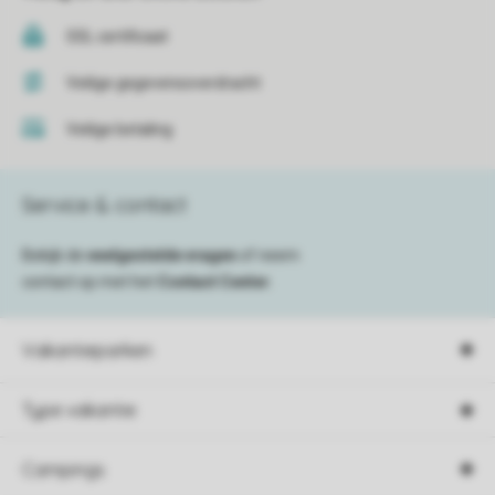
SSL certificaat
Veilige gegevensoverdracht
Veilige betaling
Service & contact
Bekijk de
veelgestelde vragen
of neem
contact op met het
Contact Center
.
Vakantieparken
Type vakantie
Campings