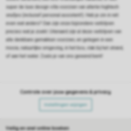
super de luxe design villa voorzien van allerlei hightech
snufjes (inclusief personal assistent!). Heb je zin in nét
even wat anders? Dan zijn onze bijzondere verblijven
precies wat je zoekt. Uiteraard zijn al deze verblijven van
alle denkbare gemakken voorzien, en gelegen in een
mooie, natuurlijke omgeving, in het bos, vlak bij het strand,
of aan het water. Zoals je van ons gewend bent!
Controle over jouw gegevens & privacy
Instellingen wijzigen
Veilig en snel online boeken