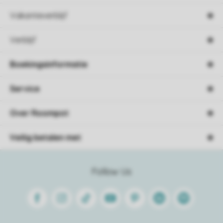
Vakantieverblijf
Verblijf
Boekingsinformatie
Service
Over Roompot
Veilig betalen met
Follow Us
Facebook
Instagram
Tiktok
Youtube
Pinterest
Linkedin
Spotify