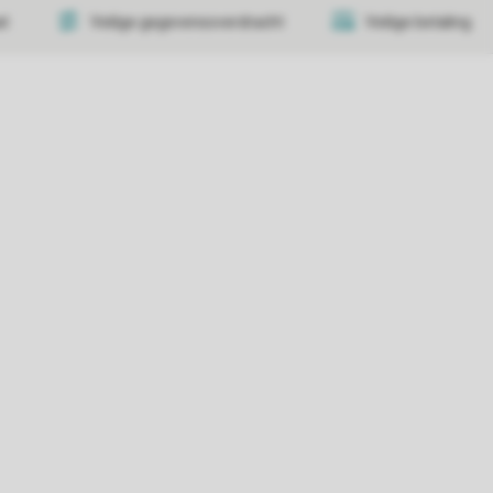
at
Veilige gegevensoverdracht
Veilige betaling