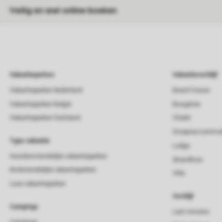
Veilig en snel online boeken
Vakantieparken
Vakantieverblijf
Vakantieparken Nederland
Beach house
Vakantieparken België
Bungalow
Vakantieparken Duitsland
Chalet
Groepsaccommod
Type vakantie
Lodge
Huisdiervriendelijke vakantieparken
Strandhuis
Kindvriendelijke vakantieparken
Villa
Luxe vakantieparken
Verblijf
Campings
Last minutes