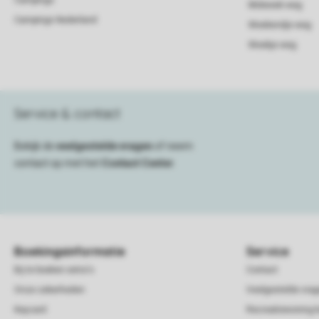
Campings
Midweek weg
Campings Nederland
Weekendje weg
Weekje weg
Service & contact
Bekijk de
veelgestelde vragen
of neem
contact op met het
Contact Center
.
Boekingsinformatie
Service
Bij te boeken extra's
Contact
Onze zekerheden
Veelgestelde vra
Keycard
Recreatiewoning 