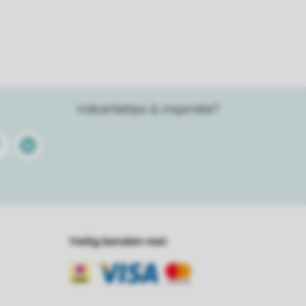
Vakantietips & inspiratie?
terest
Linkedin
Veilig betalen met