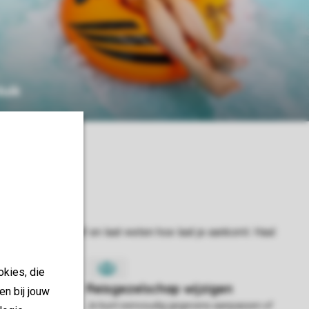
duik
okies, die
en bij jouw
hten in je
Je kunt eenvoudig gegevens aanpassen of