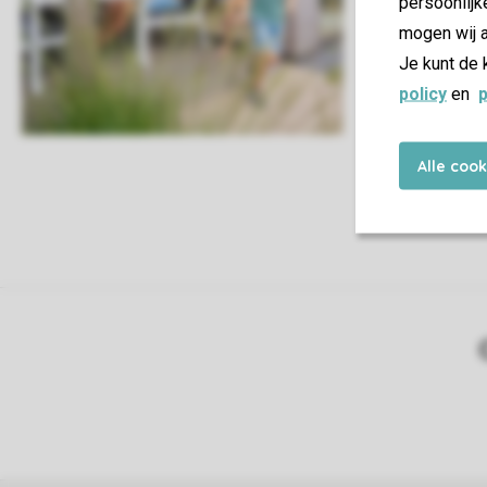
persoonlijk
alleen maar te
mogen wij a
Je kunt de 
Mijn boe
policy
en
p
Alle coo