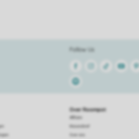
Follow Us
Facebook
Instagram
Tiktok
Youtube
Pin
Spotify
Over Roompot
Affiliate
gen
Nieuwsbrief
kopen
Over ons