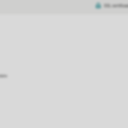
SSL certifica
atie