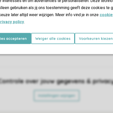
e interesses en om advertenties te personaliseren. Deze techno
 genieten van je vakantie.
accommodatie en waar op het pa
lleen gebruiken als jij ons toestemming geeft deze cookies te g
kunt vinden.
keuze later altijd weer wijzigen. Meer info vind je in onze
cookie
king
rivacy policy
.
kies accepteren
Weiger alle cookies
Voorkeuren kiezen
Controle over jouw gegevens & privac
Instellingen wijzigen