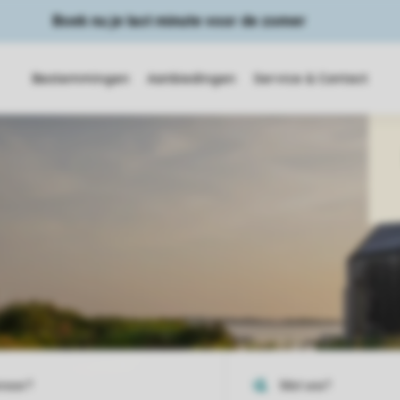
Boek nu je last minute voor de zomer
Bestemmingen
Aanbiedingen
Service & Contact