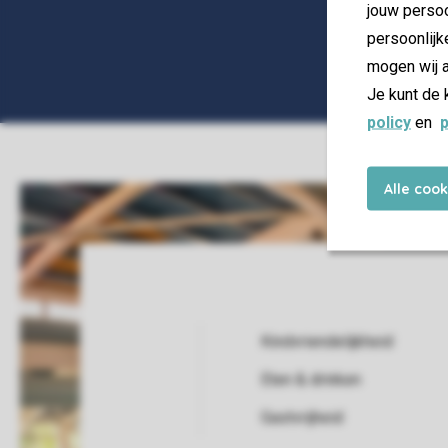
jouw persoo
persoonlijk
mogen wij a
Je kunt de 
policy
en
p
Alle coo
Kindvriendelijkheid
Eten & drinken
Service Rating from our guests
Gastvrijheid