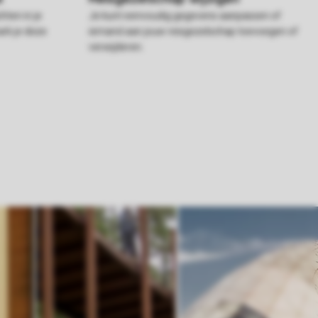
hten in je
Je kunt eenvoudig gegevens aanpassen of
rk je deze
iemand aan jouw reisgezelschap toevoegen of
verwijderen.