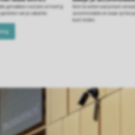
alle gemakken voorzien en hoef jij
Kom te weten wat je kunt verwac
 genieten van je vakantie.
accommodatie en waar op het pa
kunt vinden.
king