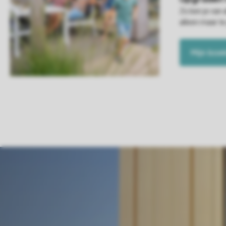
Zo ben je van 
alleen maar te
Mijn boe