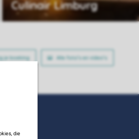
Culinair Limburg
ig je boeking
Alle foto’s en video’s
okies, die