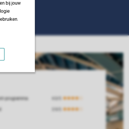
en bij jouw
logie
ebruiken.
ent-programma
d