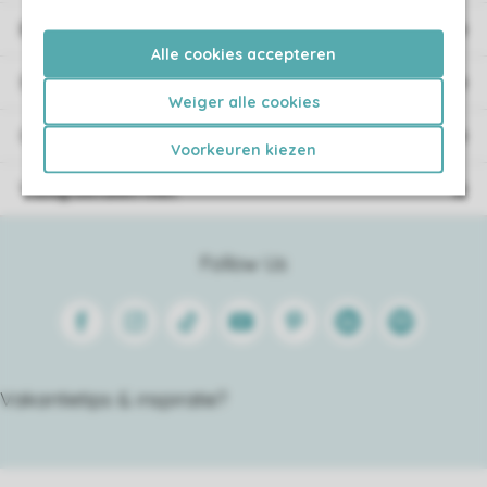
Boekingsinformatie
Alle cookies accepteren
Service
Weiger alle cookies
Over Roompot
Voorkeuren kiezen
Veilig betalen met
Follow Us
Facebook
Instagram
Tiktok
Youtube
Pinterest
Linkedin
Spotify
Vakantietips & inspiratie?