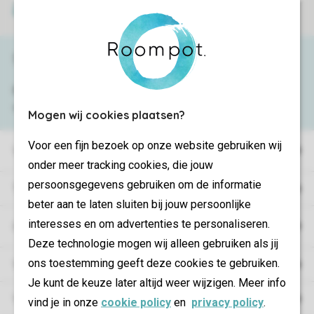
Veilige betaling
Service & contact
Bekijk de
veelgestelde vragen
of neem
contact op met het
Contact Center
.
Mogen wij cookies plaatsen?
Voor een fijn bezoek op onze website gebruiken wij
Vakantieparken
onder meer tracking cookies, die jouw
persoonsgegevens gebruiken om de informatie
Type vakantie
beter aan te laten sluiten bij jouw persoonlijke
interesses en om advertenties te personaliseren.
Campings
Deze technologie mogen wij alleen gebruiken als jij
ons toestemming geeft deze cookies te gebruiken.
Vakantieverblijf
Je kunt de keuze later altijd weer wijzigen. Meer info
Verblijf
vind je in onze
cookie policy
en
privacy policy
.