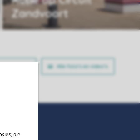
Zandvoort
ig je boeking
Alle foto’s en video’s
okies, die