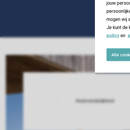
jouw persoo
persoonlijk
mogen wij a
Je kunt de 
policy
en
p
Alle coo
Kindvriendelijkheid
Service Rating from our guests