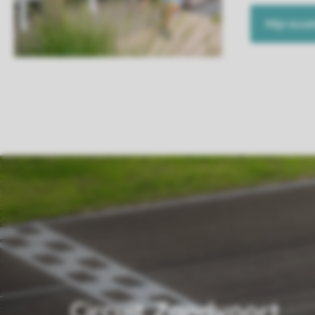
Mijn boe
Circuit Zandvoort