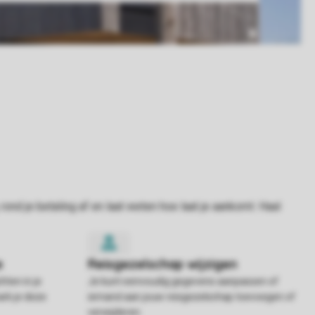
hten in je
Je kunt eenvoudig gegevens aanpassen of
rk je deze
iemand aan jouw reisgezelschap toevoegen of
verwijderen.