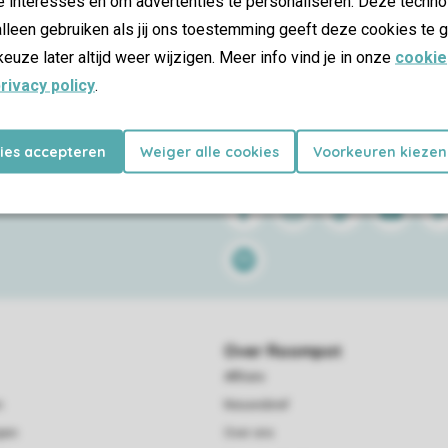
e interesses en om advertenties te personaliseren. Deze techno
lleen gebruiken als jij ons toestemming geeft deze cookies te g
keuze later altijd weer wijzigen. Meer info vind je in onze
cookie
rivacy policy
.
kies accepteren
Weiger alle cookies
Voorkeuren kiezen
Follow Us
Facebook
Instagram
Tiktok
Youtube
Pin
Spotify
Over Roompot
Affiliate
n
Nieuwsbrief
pen
Over ons