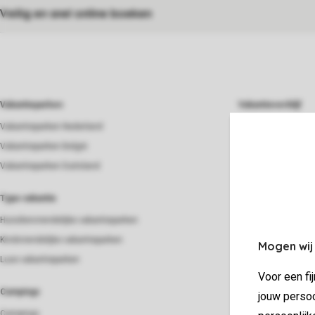
Veilig en snel online boeken
Vakantieparken
Vakantieverblijf
Vakantieparken Nederland
Beach house
Vakantieparken België
Bungalow
Vakantieparken Duitsland
Chalet
Groepsaccommoda
Type vakantie
Lodge
Huisdiervriendelijke vakantieparken
Strandhuis
Kindvriendelijke vakantieparken
Mogen wij
Villa
Luxe vakantieparken
Voor een fi
Verblijf
Campings
jouw persoo
Last minutes
Campings