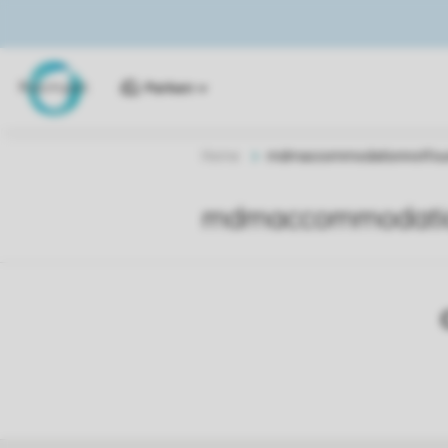
Parken
Home
mdmaccommodationnotfou
mdmaccommodatio