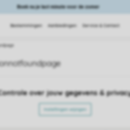
Boek nu je last minute voor de zomer
Bestemmingen
Aanbiedingen
Service & Contact
ndpage
nnotfoundpage
Controle over jouw gegevens & privac
Instellingen wijzigen