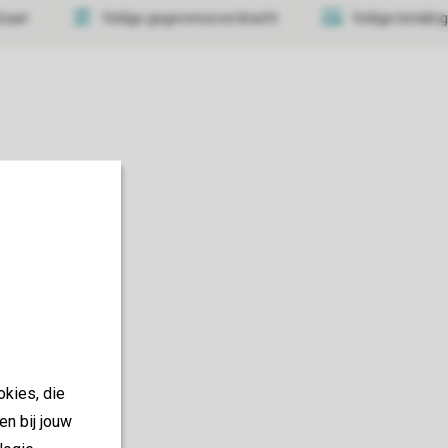
icaat
Veilige gegevensoverdracht
Veilige betaling
okies, die
en bij jouw