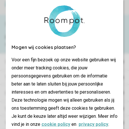
Veilige betaling
Service & contact
Bekijk de
veelgestelde vragen
of neem
contact op met het
Contact Center
.
Mogen wij cookies plaatsen?
Voor een fijn bezoek op onze website gebruiken wij
Vakantieparken
onder meer tracking cookies, die jouw
persoonsgegevens gebruiken om de informatie
Type vakantie
beter aan te laten sluiten bij jouw persoonlijke
interesses en om advertenties te personaliseren.
Campings
Deze technologie mogen wij alleen gebruiken als jij
ons toestemming geeft deze cookies te gebruiken.
Vakantieverblijf
Je kunt de keuze later altijd weer wijzigen. Meer info
Verblijf
vind je in onze
cookie policy
en
privacy policy
.