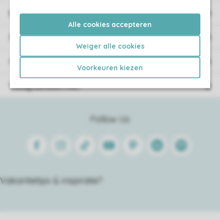
Boekingsinformatie
Alle cookies accepteren
Service
Weiger alle cookies
Over Roompot
Voorkeuren kiezen
Veilig betalen met
Follow Us
Facebook
Instagram
Tiktok
Youtube
Pinterest
Linkedin
Spotify
Vakantietips & inspiratie?