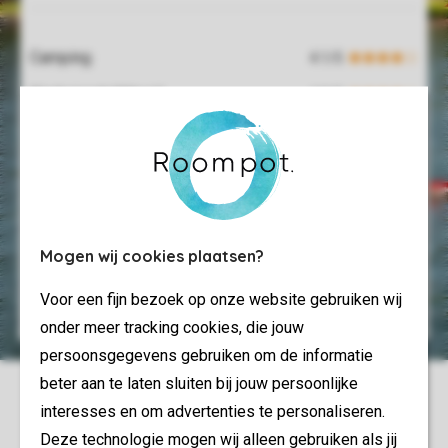
Camping
Kindvriendelijkheid
Fun- & Entertainment-programma
Spa- en wellnessfaciliteiten
Eten & drinken
Overdekt zwembad
Mogen wij cookies plaatsen?
Gastvrijheid
Voor een fijn bezoek op onze website gebruiken wij
onder meer tracking cookies, die jouw
persoonsgegevens gebruiken om de informatie
beter aan te laten sluiten bij jouw persoonlijke
interesses en om advertenties te personaliseren.
Deze technologie mogen wij alleen gebruiken als jij