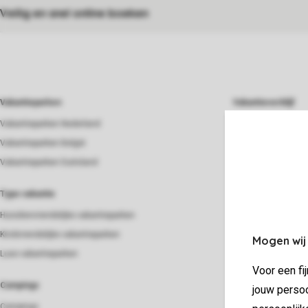
Veilig en snel online boeken
Vakantieparken
Vakantieverblijf
Vakantieparken Nederland
Beach house
Vakantieparken België
Bungalow
Vakantieparken Duitsland
Chalet
Groepsaccommoda
Type vakantie
Lodge
Huisdiervriendelijke vakantieparken
Strandhuis
Kindvriendelijke vakantieparken
Mogen wij
Villa
Luxe vakantieparken
Voor een fi
Verblijf
Campings
jouw persoo
Last minutes
Campings