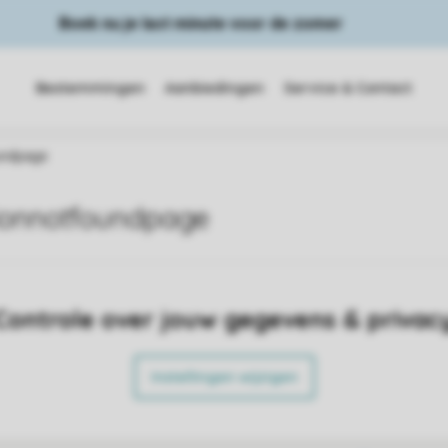
Boek nu je last minute voor de zomer
Bestemmingen
Aanbiedingen
Service & Contact
ndpage
nnotfoundpage
Controle over jouw gegevens & privac
Instellingen wijzigen