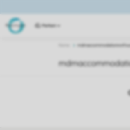
Parken
Home
mdmaccommodationnotfou
mdmaccommodatio