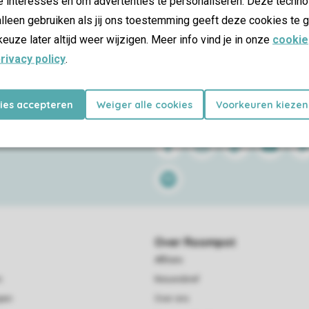
e interesses en om advertenties te personaliseren. Deze techno
lleen gebruiken als jij ons toestemming geeft deze cookies te g
keuze later altijd weer wijzigen. Meer info vind je in onze
cookie
rivacy policy
.
kies accepteren
Weiger alle cookies
Voorkeuren kiezen
Follow Us
Facebook
Instagram
Tiktok
Youtube
Pin
Spotify
Over Roompot
Affiliate
n
Nieuwsbrief
pen
Over ons