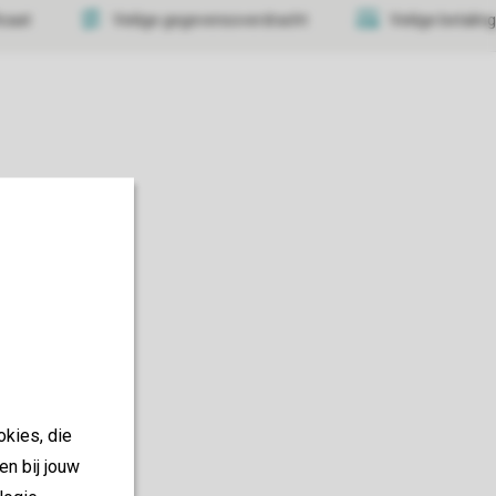
icaat
Veilige gegevensoverdracht
Veilige betaling
okies, die
en bij jouw