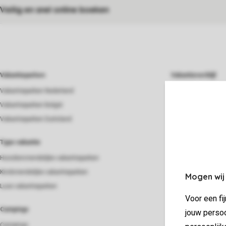
Veilig en snel online boeken
Vakantieparken
Vakantieverblijf
Vakantieparken Nederland
Beach house
Vakantieparken België
Bungalow
Vakantieparken Duitsland
Chalet
Groepsaccommoda
Type vakantie
Lodge
Huisdiervriendelijke vakantieparken
Strandhuis
Kindvriendelijke vakantieparken
Mogen wij
Villa
Luxe vakantieparken
Voor een fi
Verblijf
Campings
jouw persoo
Last minutes
Campings