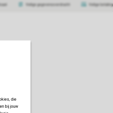
icaat
Veilige gegevensoverdracht
Veilige betaling
okies, die
en bij jouw