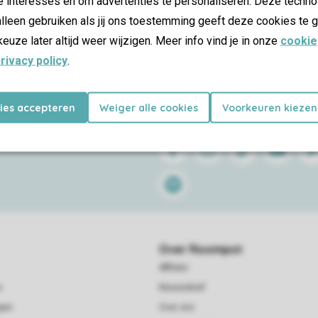
e interesses en om advertenties te personaliseren. Deze techno
lleen gebruiken als jij ons toestemming geeft deze cookies te g
keuze later altijd weer wijzigen. Meer info vind je in onze
cookie
rivacy policy
.
kies accepteren
Weiger alle cookies
Voorkeuren kiezen
Follow Us
Facebook
Instagram
Tiktok
Youtube
Pin
Spotify
Over Roompot
Affiliate
n
Nieuwsbrief
pen
Over ons