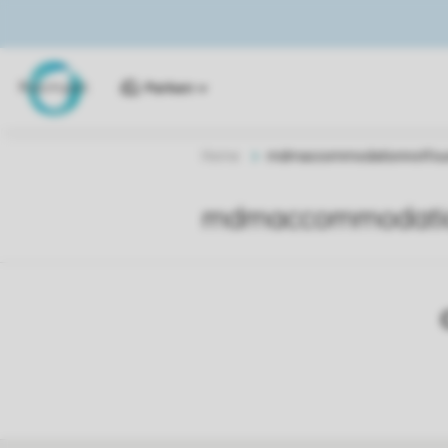
Parken
Home
mdmaccommodationnotfou
mdmaccommodatio