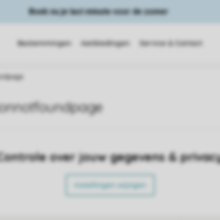
Boek nu je last minute voor de zomer
Bestemmingen
Aanbiedingen
Service & Contact
ndpage
nnotfoundpage
Controle over jouw gegevens & privac
Instellingen wijzigen