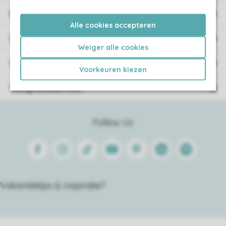
Boekingsinformatie
Alle cookies accepteren
Service
Weiger alle cookies
Over Roompot
Voorkeuren kiezen
Veilig betalen met
Follow Us
Facebook
Instagram
Tiktok
Youtube
Pinterest
Linkedin
Spotify
Vakantietips & inspiratie?