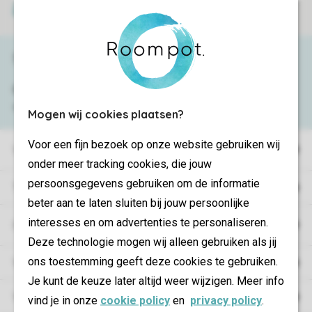
Veilige betaling
Service & contact
Bekijk de
veelgestelde vragen
of neem
contact op met het
Contact Center
.
Mogen wij cookies plaatsen?
Voor een fijn bezoek op onze website gebruiken wij
Vakantieparken
onder meer tracking cookies, die jouw
persoonsgegevens gebruiken om de informatie
Type vakantie
beter aan te laten sluiten bij jouw persoonlijke
interesses en om advertenties te personaliseren.
Campings
Deze technologie mogen wij alleen gebruiken als jij
ons toestemming geeft deze cookies te gebruiken.
Vakantieverblijf
Je kunt de keuze later altijd weer wijzigen. Meer info
Verblijf
vind je in onze
cookie policy
en
privacy policy
.