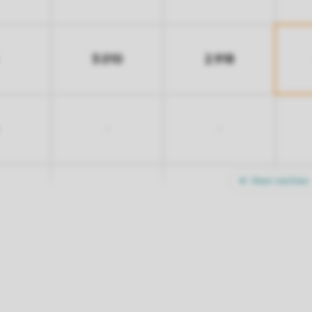
3.010
2.918
-
-
Meer nachten