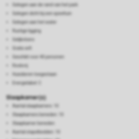
Gelegen aan de rand van het park
Gelegen dicht bij een speeltuin
Gelegen aan het water
Rustige ligging
Gelijkvloers
Gratis wifi
Geschikt voor 40 personen
Rookvrij
Huisdieren toegestaan
Energielabel: C
Slaapkamer(s)
Aantal slaapkamers: 10
Slaapkamers beneden: 10
Slaapkamer beneden
Aantal stapelbedden: 10