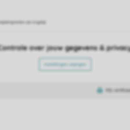
eplattegronden zijn mogelijk.
Controle over jouw gegevens & privac
Instellingen wijzigen
SSL certifica