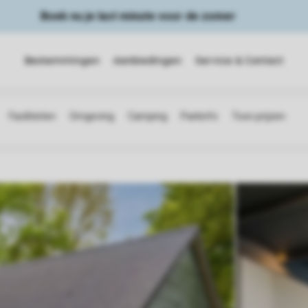
Boek nu je last minute voor de zomer
Bestemmingen
Aanbiedingen
Service & Contact