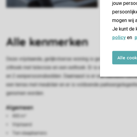
jouw persoo
persoonlijk
mogen wij a
Je kunt de 
policy
en
p
Alle
kenmerken
Alle coo
Deze vrijstaande, gelijkvloerse woning is geschikt voor maa
zithoek met televisie en een eethoek. Er is een ruime keuke
en 2 eenpersoonsbedden. Daarnaast is er een sanitaire ruimte
een terras met meubilair en er is voldoende parkeergelegenhei
genomen worden.
Algemeen
400 m²
Vrijstaand
Tien slaapkamers