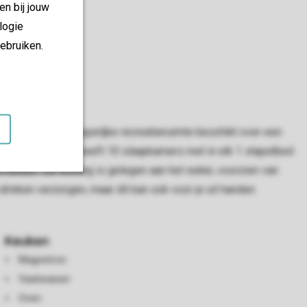
en bij jouw
logie
ebruiken.
n. De gemeenschappelijke recreatieruimte beschikt over een
araat. De woning heeft 10 slaapkamers met in elk 1 stapelbed
rvaliden. De woning is gelegen aan het water, voorzien van
drinken verzorgen, maar dit kan ook voor je uit handen
Keuken
Magnetron
Vaatwasser
Oven