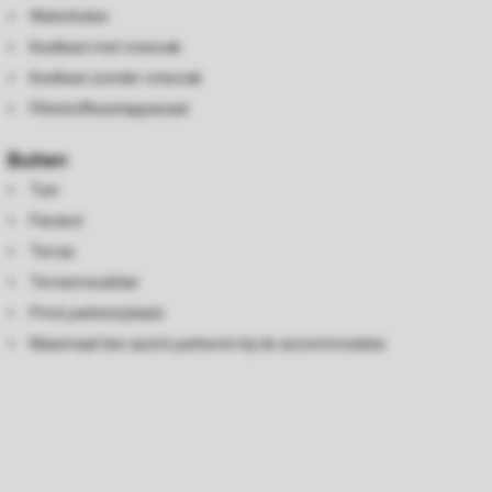
Waterkoker
Koelkast met vriesvak
Koelkast zonder vriesvak
Filterkoffiezetapparaat
Buiten
Tuin
Parasol
Terras
Terrasmeubilair
Privé parkeerplaats
Maximaal tien auto's parkeren bij de accommodatie