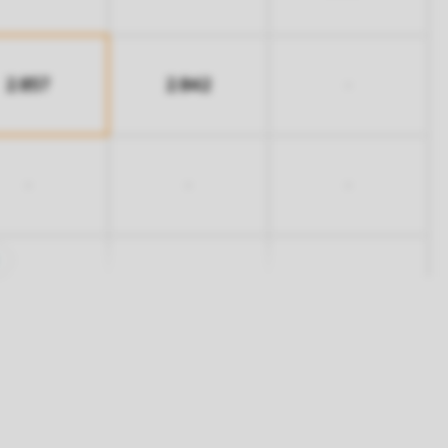
2.857
2.842
-
-
-
-