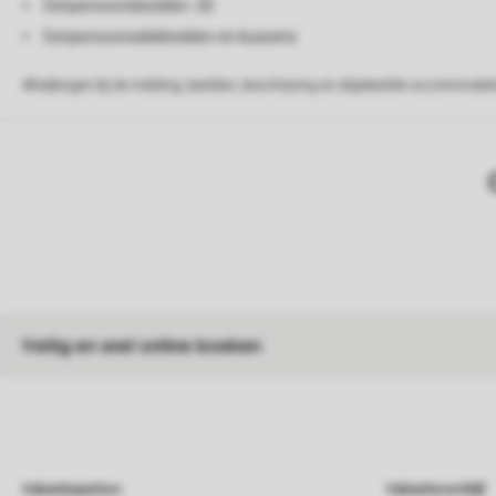
Eénpersoonsbedden: 20
Eenpersoonsdekbedden en kussens
Afwijkingen bij de indeling, beelden, beschrijving en afgebeelde accommodati
Veilig en snel online boeken
Vakantieparken
Vakantieverblijf