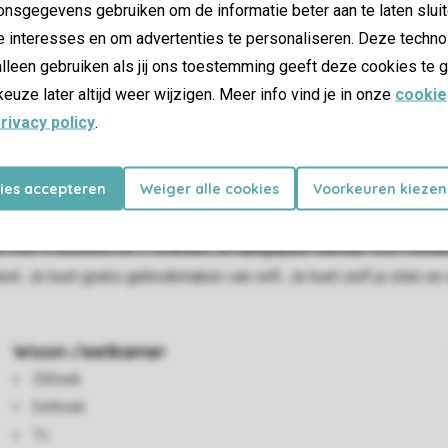
nsgegevens gebruiken om de informatie beter aan te laten sluit
e interesses en om advertenties te personaliseren. Deze techno
lleen gebruiken als jij ons toestemming geeft deze cookies te g
keuze later altijd weer wijzigen. Meer info vind je in onze
cookie
rivacy policy
.
kies accepteren
Weiger alle cookies
Voorkeuren kiezen
r liefst 40 personen en ook goed toegankelijk voor mindervalide
n met een vaatwasser, koelkast, oven, magnetron en koffiezetapp
 met 4 douches en 3 toiletten, en aangepast sanitair voor minde
d. Je kunt gratis gebruikmaken van wifi. Je kunt zelf je eten en 
Woon-/eetkamer
Zithoek
Eethoek
Tv