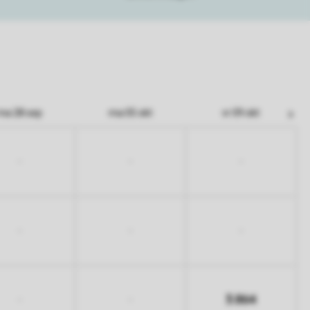
ma 28 sep
ma 05 okt
vr 09 okt
-
-
-
-
-
-
3.864
-
-