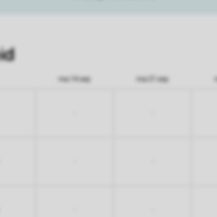
id
ma 14 sep
ma 21 sep
-
-
-
-
-
-