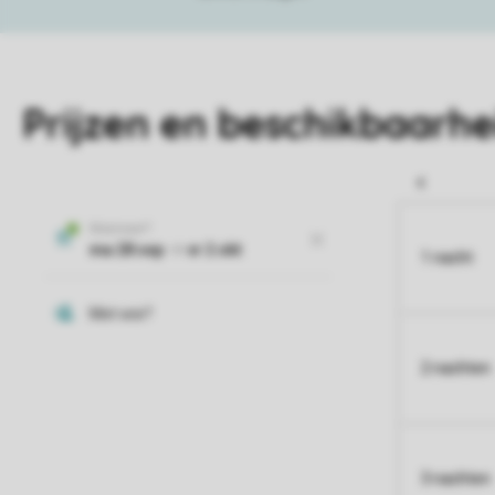
Prijzen en beschikbaarhe
1 nacht
2 nachten
3 nachten