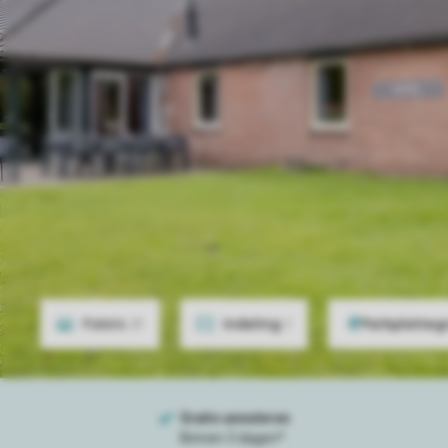
Foto's
21
Indeling
1