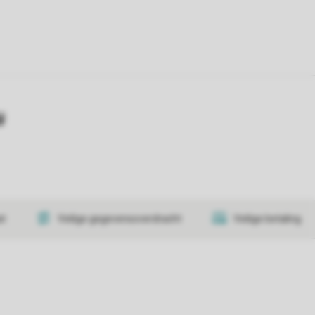
y
at
Veilige gegevensoverdracht
Veilige betaling