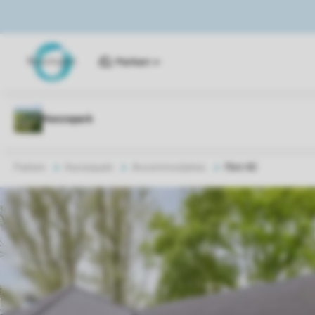
Parken
Parken
Hunzepark
Accommodaties
Flint 40