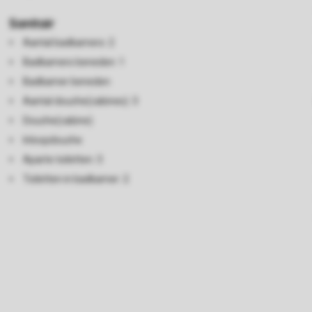
Sanitair
Aantal badkamers: 2
Badkamers beneden: 1
Badkamer beneden
Aantal douche(cabines): 3
Douche(cabine)
Inloopdouche
Aparte toiletten: 3
Toiletten in badkamer: 2