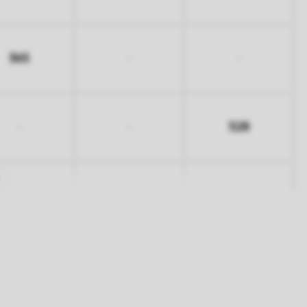
365
-
-
528
-
-