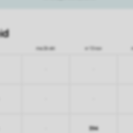
id
ma 26 okt
vr 13 nov
-
-
-
-
394
-