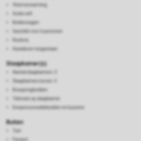
Vloerverwarming
Gratis wifi
Bolderwagen
Geschikt voor 6 personen
Rookvrij
Huisdieren toegestaan
Slaapkamer(s)
Aantal slaapkamers: 3
Slaapkamers boven: 3
Boxspringbedden
Televisie op slaapkamer
Eenpersoonsdekbedden en kussens
Buiten
Tuin
Parasol