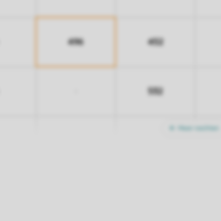
496
452
532
-
Meer nachten