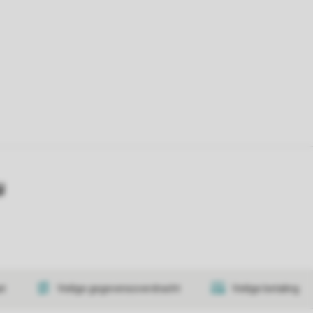
y
at
Veilige gegevensoverdracht
Veilige betaling