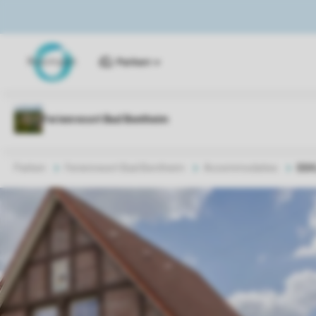
Parken
Parken
Ferienresort Bad Bentheim
Accommodaties
BBK