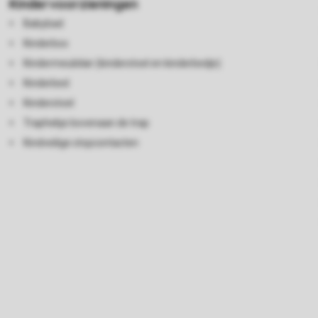
Kindervoorzieningen
Babybad
Kinderbox
Kindermeubilair (kinderstoel en kinderbedje)
Kinderbed
Kinderstoel
Traphekje bovenaan de trap
Kindveilige stopcontacten