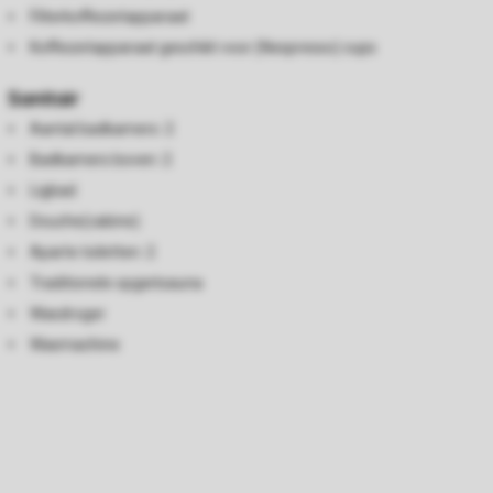
Filterkoffiezetapparaat
Koffiezetapparaat geschikt voor (Nespresso) cups
Sanitair
Aantal badkamers: 2
Badkamers boven: 2
Ligbad
Douche(cabine)
Aparte toiletten: 2
Traditionele opgietsauna
Wasdroger
Wasmachine