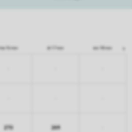
ma 16 nov
di 17 nov
wo 18 nov
-
-
-
-
-
-
270
269
-