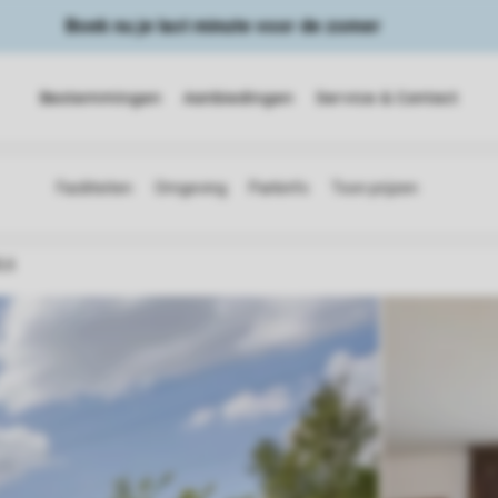
Boek nu je last minute voor de zomer
Bestemmingen
Aanbiedingen
Service & Contact
L6