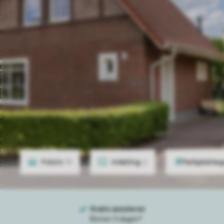
Foto's
19
Indeling
2