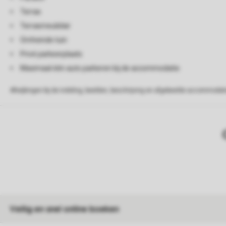
Terras
Terrasmeubilair
Omheinde tuin
Privé parkeerplaats
Maximaal één auto parkeren bij de accommodatie
Afwijkingen bij de indeling, beelden, beschrijving en afgebeelde accommodati
Veilig en snel online boeken