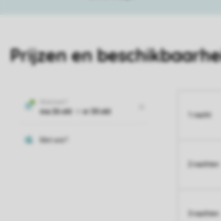
Prijzen en beschikbaarhe
1 nacht
2 nachten
3 nachten