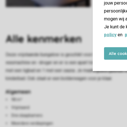
jouw persoo
persoonlijk
mogen wij a
Je kunt de 
policy
en
p
Alle
kenmerken
Alle coo
Deze vrijstaande bungalow is geschikt voor 6 volwassenen e
wasmachine en -droger en er is een apart toilet. Via de schu
met een ligbad en 1 met een sauna. Je maakt gratis gebruik va
kinderbad. Ook staat er een bolderwagen voor je klaar.
Algemeen
98 m²
Vrijstaand
Drie slaapkamers
Meerdere verdiepingen