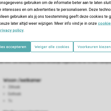
nsgegevens gebruiken om de informatie beter aan te laten sluit
e interesses en om advertenties te personaliseren. Deze techno
lleen gebruiken als jij ons toestemming geeft deze cookies te g
keuze later altijd weer wijzigen. Meer info vind je in onze
cookie
rivacy policy
.
kies accepteren
Weiger alle cookies
Voorkeuren kiezen
n 1 baby of peuter. Er is een woonkamer met eethoek en een ope
ifpui kom je op het gemeubileerde terras. Boven zijn 3 slaapkam
n wifi. De woning is kindvriendelijk ingericht en er is een cam
Woon-/eetkamer
Zithoek
Eethoek
Tv