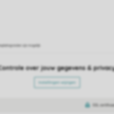
eplattegronden zijn mogelijk.
Controle over jouw gegevens & privac
Instellingen wijzigen
SSL certifica