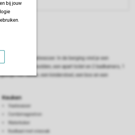
en bij jouw
logie
ebruiken.
n keuken met vaatwasser. In de berging vind je een
ers met boxspringbedden, een apart toilet en 2 badkamers, 1
pingbedje met deken, een kinderstoel, een box en een
Keuken
Vaatwasser
Combimagnetron
Waterkoker
Koelkast met vriesvak