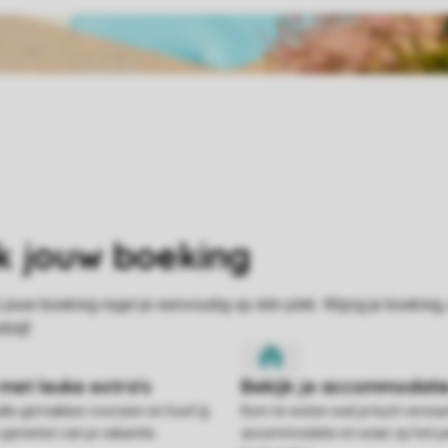
alle gemakken voorzien en hoef jij
Kom te weten wat je kunt verwac
 genieten van je vakantie.
accommodatie en waar op het pa