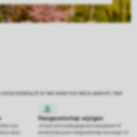
hten in je
Je kunt eenvoudig gegevens aanpassen of
rk je deze
iemand aan jouw reisgezelschap toevoegen of