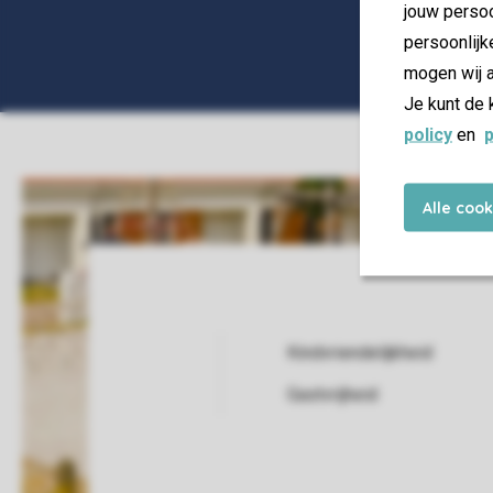
jouw persoo
persoonlijk
mogen wij a
Je kunt de 
policy
en
p
Alle coo
Kindvriendelijkheid
Service Rating from our guests
Gastvrijheid