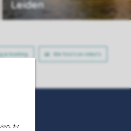
Leiden
ig je boeking
Alle foto’s en video’s
okies, die