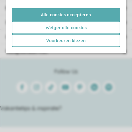
Boekingsinformatie
Alle cookies accepteren
Service
Weiger alle cookies
Over Roompot
Voorkeuren kiezen
Veilig betalen met
Follow Us
Facebook
Instagram
Tiktok
Youtube
Pinterest
Linkedin
Spotify
Vakantietips & inspiratie?