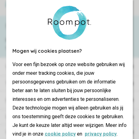
Veilige betaling
Service & contact
Bekijk de
veelgestelde vragen
of neem
contact op met het
Contact Center
.
Mogen wij cookies plaatsen?
Voor een fijn bezoek op onze website gebruiken wij
Vakantieparken
onder meer tracking cookies, die jouw
persoonsgegevens gebruiken om de informatie
Type vakantie
beter aan te laten sluiten bij jouw persoonlijke
interesses en om advertenties te personaliseren.
Campings
Deze technologie mogen wij alleen gebruiken als jij
ons toestemming geeft deze cookies te gebruiken.
Vakantieverblijf
Je kunt de keuze later altijd weer wijzigen. Meer info
Verblijf
vind je in onze
cookie policy
en
privacy policy
.