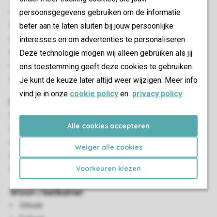
persoonsgegevens gebruiken om de informatie
Berging
beter aan te laten sluiten bij jouw persoonlijke
Gratis wifi
interesses en om advertenties te personaliseren.
Geschikt voor 4 personen
Deze technologie mogen wij alleen gebruiken als jij
Rookvrij
ons toestemming geeft deze cookies te gebruiken.
Huisdieren toegestaan
Je kunt de keuze later altijd weer wijzigen. Meer info
Huisdiervrij
vind je in onze
cookie policy
en
privacy policy
.
Slaapkamer(s)
Aantal slaapkamers: 2
Alle cookies accepteren
Slaapkamers beneden: 2
Slaapkamer beneden
Weiger alle cookies
Eénpersoonsbedden: 4
Voorkeuren kiezen
Boxspringbedden
Woon-/eetkamer
Zithoek