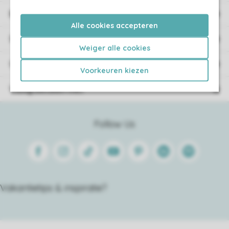
Boekingsinformatie
Alle cookies accepteren
Service
Weiger alle cookies
Over Roompot
Voorkeuren kiezen
Veilig betalen met
Follow Us
Facebook
Instagram
Tiktok
Youtube
Pinterest
Linkedin
Spotify
Vakantietips & inspiratie?