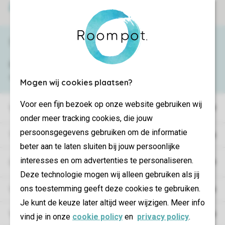
Veilige betaling
Service & contact
Bekijk de
veelgestelde vragen
of neem
contact op met het
Contact Center
.
Mogen wij cookies plaatsen?
Voor een fijn bezoek op onze website gebruiken wij
Vakantieparken
onder meer tracking cookies, die jouw
persoonsgegevens gebruiken om de informatie
Type vakantie
beter aan te laten sluiten bij jouw persoonlijke
interesses en om advertenties te personaliseren.
Campings
Deze technologie mogen wij alleen gebruiken als jij
ons toestemming geeft deze cookies te gebruiken.
Vakantieverblijf
Je kunt de keuze later altijd weer wijzigen. Meer info
Verblijf
vind je in onze
cookie policy
en
privacy policy
.