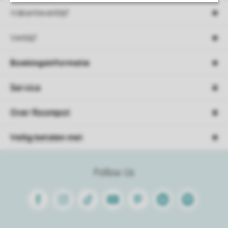
Vakantieverblijf
Verblijf
Boekingsinformatie
Service
Over Roompot
Veilig betalen met
Follow Us
Facebook
Instagram
Tiktok
Youtube
Pinterest
Linkedin
Spotify