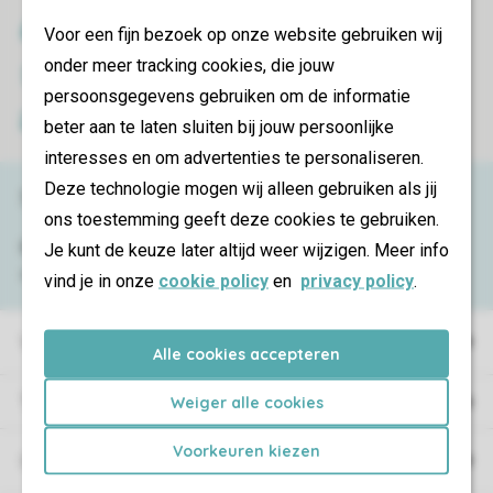
SSL certificaat
Voor een fijn bezoek op onze website gebruiken wij
onder meer tracking cookies, die jouw
Veilige gegevensoverdracht
persoonsgegevens gebruiken om de informatie
Veilige betaling
beter aan te laten sluiten bij jouw persoonlijke
interesses en om advertenties te personaliseren.
Deze technologie mogen wij alleen gebruiken als jij
Service & contact
ons toestemming geeft deze cookies te gebruiken.
Bekijk de
Je kunt de keuze later altijd weer wijzigen. Meer info
veelgestelde vragen
of neem
contact op met het
Contact Center
.
vind je in onze
cookie policy
en
privacy policy
.
Vakantieparken
Alle cookies accepteren
Type vakantie
Weiger alle cookies
Voorkeuren kiezen
Campings