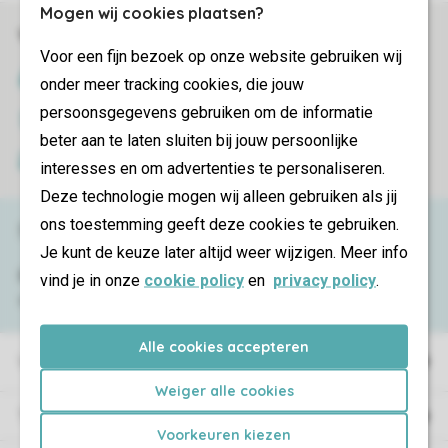
Mogen wij cookies plaatsen?
Veilig en snel online boeken
Voor een fijn bezoek op onze website gebruiken wij
SSL certificaat
onder meer tracking cookies, die jouw
persoonsgegevens gebruiken om de informatie
Veilige gegevensoverdracht
beter aan te laten sluiten bij jouw persoonlijke
Veilige betaling
interesses en om advertenties te personaliseren.
Deze technologie mogen wij alleen gebruiken als jij
ons toestemming geeft deze cookies te gebruiken.
Service & contact
Je kunt de keuze later altijd weer wijzigen. Meer info
Bekijk de
veelgestelde vragen
of neem
vind je in onze
cookie policy
en
privacy policy
.
contact op met het
Contact Center
.
Alle cookies accepteren
Vakantieparken
Weiger alle cookies
Type vakantie
Voorkeuren kiezen