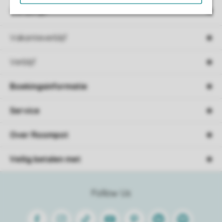
Campings
Vakantieverblijf
Verblijf
Boekingsinformatie
Service
Over Roompot
Veilig betalen met
Follow Us
Facebook
Instagram
Tiktok
Youtube
Pinterest
Linkedin
Spotify