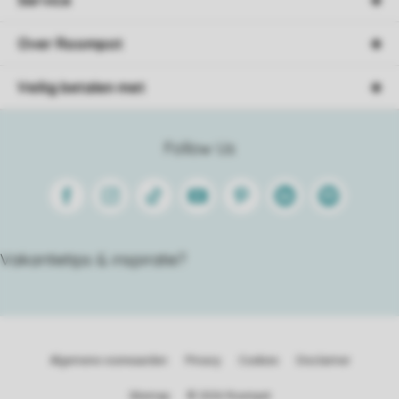
Over Roompot
Veilig betalen met
Follow Us
Facebook
Instagram
Tiktok
Youtube
Pinterest
Linkedin
Spotify
Vakantietips & inspiratie?
Algemene voorwaarden
Privacy
Cookies
Disclaimer
Sitemap
© 2026 Roompot