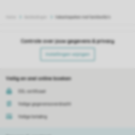
Home
Aanbiedingen
Vakantieparken met familievilla's
Controle over jouw gegevens & privacy
Instellingen wijzigen
Veilig en snel online boeken
SSL certificaat
Veilige gegevensoverdracht
Veilige betaling