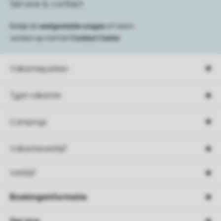
Service & contact
Bekijk de
veelgestelde vragen
of neem
contact op met het
Contact Center
.
Vakantieparken
Type vakantie
Campings
Vakantieverblijf
Verblijf
Boekingsinformatie
Service