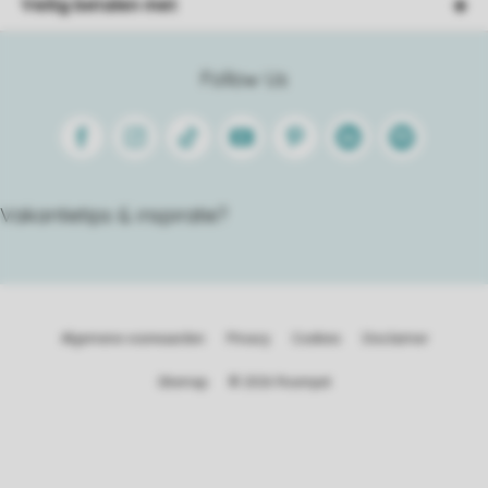
Veilig betalen met
Follow Us
Facebook
Instagram
Tiktok
Youtube
Pinterest
Linkedin
Spotify
Vakantietips & inspiratie?
Algemene voorwaarden
Privacy
Cookies
Disclaimer
Sitemap
© 2026 Roompot