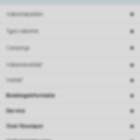
Vakantieparken
Type vakantie
Campings
Vakantieverblijf
Verblijf
Boekingsinformatie
Service
Over Roompot