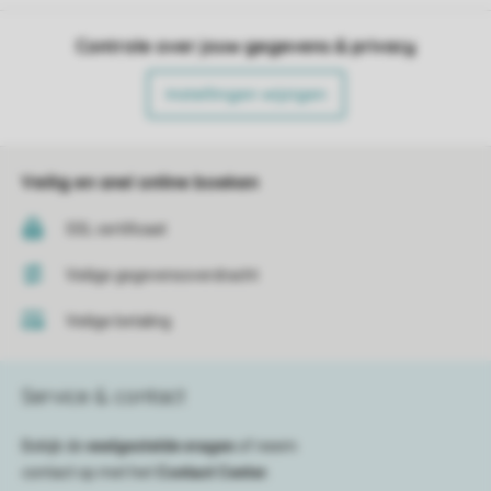
Controle over jouw gegevens & privacy
Instellingen wijzigen
Veilig en snel online boeken
SSL certificaat
Veilige gegevensoverdracht
Veilige betaling
Service & contact
Bekijk de
veelgestelde vragen
of neem
contact op met het
Contact Center
.