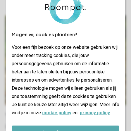
Mogen wij cookies plaatsen?
Voor een fijn bezoek op onze website gebruiken wij
onder meer tracking cookies, die jouw
persoonsgegevens gebruiken om de informatie
beter aan te laten sluiten bij jouw persoonlijke
interesses en om advertenties te personaliseren.
Deze technologie mogen wij alleen gebruiken als jij
ons toestemming geeft deze cookies te gebruiken.
Je kunt de keuze later altijd weer wijzigen. Meer info
vind je in onze
cookie policy
en
privacy policy
.
Te voet door Sauerland
De bossen van het Sauerland zijn het beste te voet te