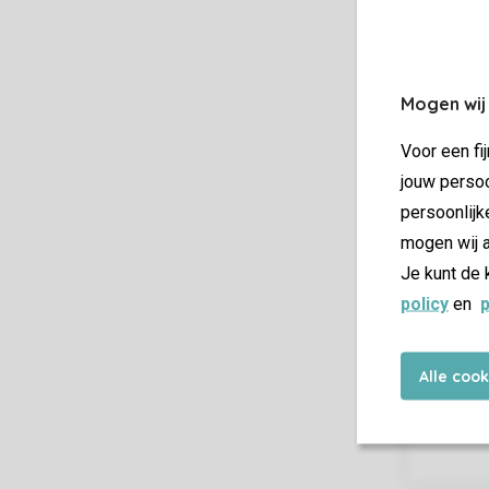
Mogen wij
Voor een fi
jouw persoo
persoonlijk
mogen wij a
Je kunt de 
policy
en
p
Alle coo