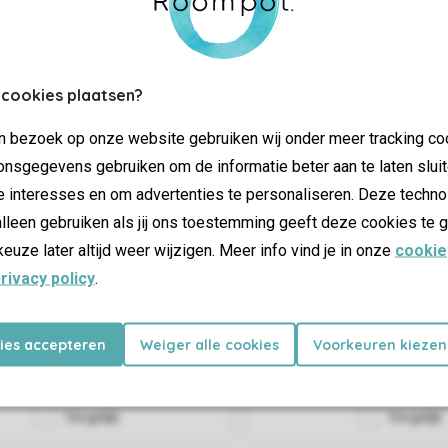
 cookies plaatsen?
jn bezoek op onze website gebruiken wij onder meer tracking co
nsgegevens gebruiken om de informatie beter aan te laten sluit
e interesses en om advertenties te personaliseren. Deze techno
lleen gebruiken als jij ons toestemming geeft deze cookies te g
keuze later altijd weer wijzigen. Meer info vind je in onze
cookie
rivacy policy
.
kies accepteren
Weiger alle cookies
Voorkeuren kiezen