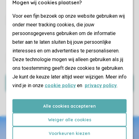
Mogen wij cookies plaatsen?
maar te genieten van je vakantie.
Voor een fijn bezoek op onze website gebruiken wij
onder meer tracking cookies, die jouw
Kom te weten wat je kunt verwachten in je
persoonsgegevens gebruiken om de informatie
accommodatie en waar op het park je deze kunt
vinden.
beter aan te laten sluiten bij jouw persoonlijke
interesses en om advertenties te personaliseren.
Deze technologie mogen wij alleen gebruiken als jij
Je kunt eenvoudig gegevens aanpassen of iemand
ons toestemming geeft deze cookies te gebruiken.
aan jouw reisgezelschap toevoegen of verwijderen.
Je kunt de keuze later altijd weer wijzigen. Meer info
Mijn boeking
vind je in onze
cookie policy
en
privacy policy
.
Alle cookies accepteren
Weiger alle cookies
Voorkeuren kiezen