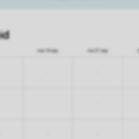
id
ma 14 sep
ma 21 sep
-
-
-
-
-
-