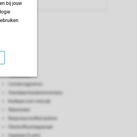
en bij jouw
logie
ebruiken.
Keuken
Open keuken
Vaatwasser
Combimagnetron
Standaard keukeninventaris
Koelkast met vriesvak
Waterkoker
Nespresso koffiemachine
Filterkoffiezetapparaat
Gasplaat (5-pits)