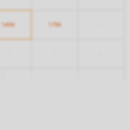
1.404
1.734
-
-
-
-