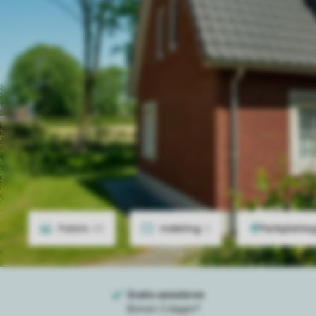
Foto's
20
Indeling
2