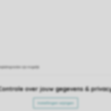
eplattegronden zijn mogelijk.
Controle over jouw gegevens & privac
Instellingen wijzigen