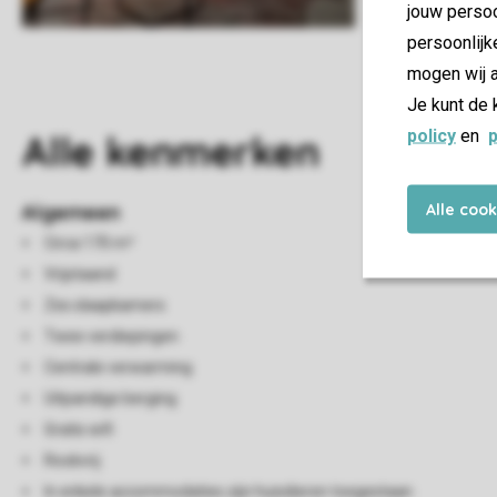
jouw persoo
persoonlijk
mogen wij a
Je kunt de 
policy
en
p
Alle
kenmerken
Alle coo
Algemeen
Circa 170 m²
Vrijstaand
Zes slaapkamers
Twee verdiepingen
Centrale verwarming
Uitpandige berging
Gratis wifi
Rookvrij
In enkele accommodaties zijn huisdieren toegestaan