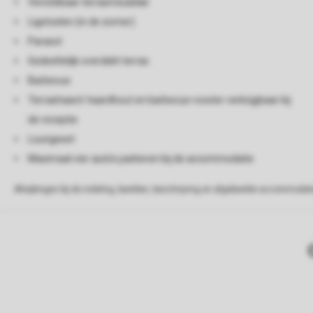
Verstelbaar terrasmeubilair
Ligstoelen (in de zomer)
Parasol
Gedeeltelijk overdekt terras
Barbecue
Terrashaard: haardhout en barbecue rooster verkrijgbaar bij
de receptie
Loungeset
Maximaal vier auto's parkeren bij de accommodatie
Afwijkingen bij de indeling, beelden, beschrijving en afgebeelde accommodati