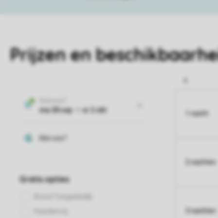
Prijzen en beschikbaarhe
1 nacht
2 nachten
3 nachten