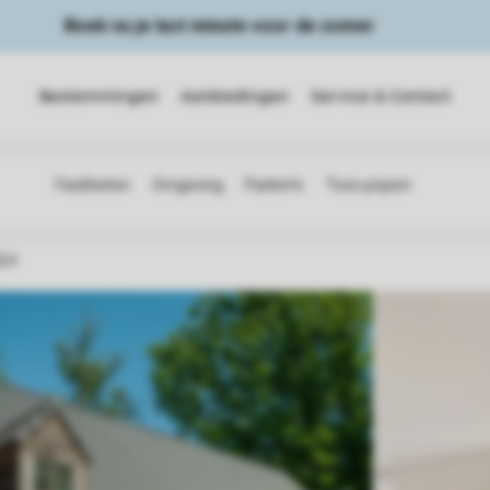
Boek nu je last minute voor de zomer
Bestemmingen
Aanbiedingen
Service & Contact
2LV