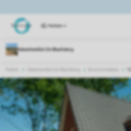
Parken
Parken
Vakantievilla's De Waufsberg
Accommodaties
1