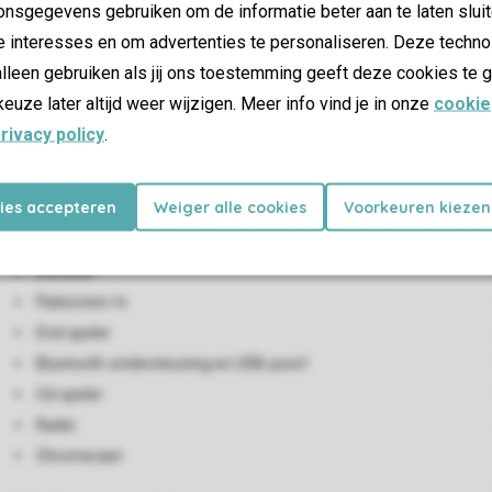
nsgegevens gebruiken om de informatie beter aan te laten sluit
e interesses en om advertenties te personaliseren. Deze techno
lleen gebruiken als jij ons toestemming geeft deze cookies te g
keuze later altijd weer wijzigen. Meer info vind je in onze
cookie
rivacy policy
.
kies accepteren
Weiger alle cookies
Voorkeuren kiezen
Woon-/eetkamer
Zithoek
Eethoek
Flatscreen-tv
Dvd-speler
Bluetooth-ondersteuning en USB-poort
Cd-speler
Radio
Chromecast