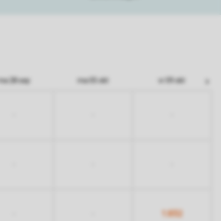
ma 28 sep
ma 05 okt
vr 09 okt
-
-
-
-
-
-
1.832
-
-