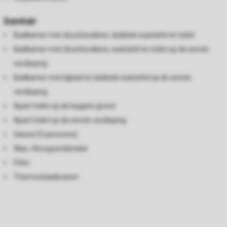
Sanitair
Badkamer met douchecabine, dubbele wastafel en toilet
Badkamer met douchecabine, wastafel en toilet op de eerste
verdieping
Badkamer met ligbad en dubbele wastafel op de eerste
verdieping
Apart toilet op de begane grond
Apart toilet op de eerste verdieping
Sauna (3-persoons)
Was-/droogcombinatie
Föhn
Thermostaatkranen