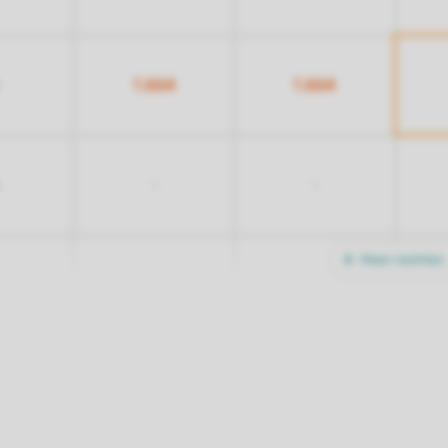
1.664
1.664
-
-
Meer nachten