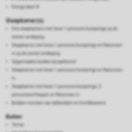
Energy label: A
Slaapkamer(s)
Drie slaapkamers met twee 1-persoons boxsprings op de
eerste verdieping
Slaapkamer met twee 1-persoons boxsprings en flatscreen-
tv op de eerste verdieping
Opgemaakte bedden bij aankomst
Slaapkamer met twee 1-persoons boxsprings en flatscreen-
tv
Slaapkamer met twee 1-persoons boxsprings, 2-
persoonssofttopper en flatscreen-tv
Bedden voorzien van dekbedden en hoofdkussens
Buiten
Terras